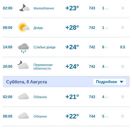
+23°
02:00
743
1
0
Малооблачно
м/с
+28°
08:00
742
1
0
Дождь
м/с
+24°
14:00
742
6
0.5
Слабые дожди
м/с
+24°
Переменная
20:00
742
4
0
м/с
облачность
Суббота, 8 Августа
Подробнее
+21°
02:00
743
4
0
Облачно
м/с
+22°
08:00
744
5
0
Облачно
м/с