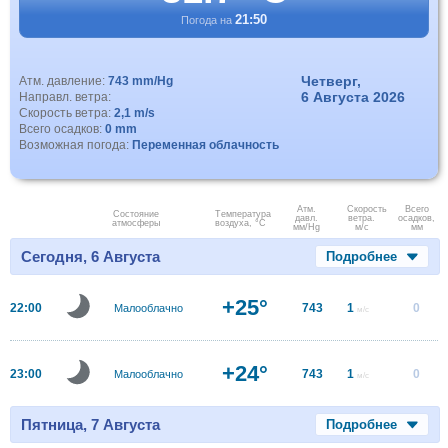
21:50
Погода на
Четверг,
Атм. давление:
743 mm/Hg
6 Августа 2026
Направл. ветра:
Скорость ветра:
2,1 m/s
Всего осадков:
0 mm
Возможная погода:
Переменная облачность
Атм.
Скорость
Всего
Состояние
Температура
давл.
ветра.
осадков,
атмосферы
воздуха, °C
мм/Hg
м/с
мм
Сегодня, 6 Августа
Подробнее
+25°
22:00
743
1
0
Малооблачно
м/с
+24°
23:00
743
1
0
Малооблачно
м/с
Пятница, 7 Августа
Подробнее