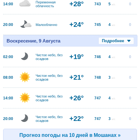
+28°
Переменная
14:00
743
5
0
м/с
облачность
+24°
20:00
745
4
0
Малооблачно
м/с
Воскресение, 9 Августа
Подробнее
+19°
Чистое небо, без
02:00
746
4
0
м/с
осадков
+21°
Чистое небо, без
08:00
748
3
0
м/с
осадков
+26°
Чистое небо, без
14:00
747
4
0
м/с
осадков
+22°
Чистое небо, без
20:00
747
3
0
м/с
осадков
Прогноз погоды на 10 дней в Мошанах »