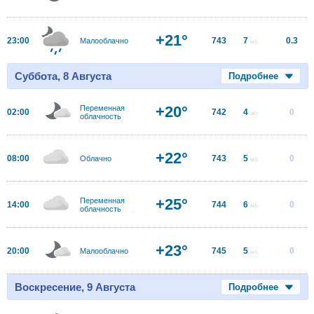
+21°
23:00
743
7
0.3
Малооблачно
м/с
Суббота, 8 Августа
Подробнее
+20°
Переменная
02:00
742
4
0
м/с
облачность
+22°
08:00
743
5
0
Облачно
м/с
+25°
Переменная
14:00
744
6
0
м/с
облачность
+23°
20:00
745
5
0
Малооблачно
м/с
Воскресение, 9 Августа
Подробнее