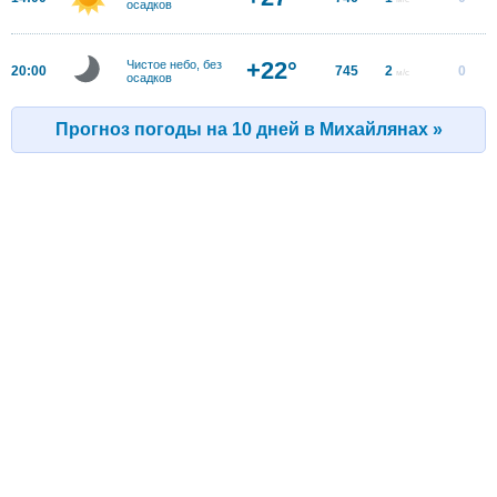
осадков
+22°
Чистое небо, без
20:00
745
2
0
м/с
осадков
Прогноз погоды на 10 дней в Михайлянах »