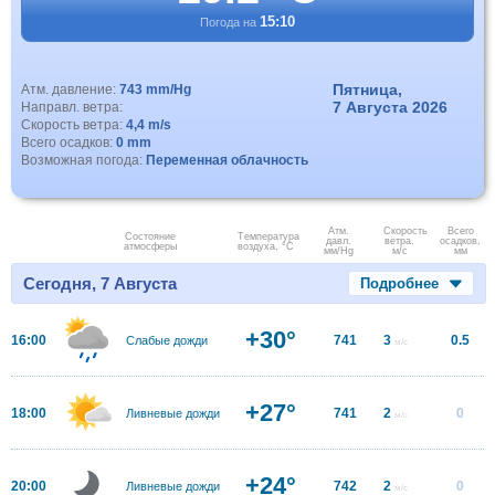
15:10
Погода на
Пятница,
Атм. давление:
743 mm/Hg
7 Августа 2026
Направл. ветра:
Скорость ветра:
4,4 m/s
Всего осадков:
0 mm
Возможная погода:
Переменная облачность
Атм.
Скорость
Всего
Состояние
Температура
давл.
ветра.
осадков,
атмосферы
воздуха, °C
мм/Hg
м/с
мм
Сегодня, 7 Августа
Подробнее
+30°
16:00
741
3
0.5
Слабые дожди
м/с
+27°
18:00
741
2
0
Ливневые дожди
м/с
+24°
20:00
742
2
0
Ливневые дожди
м/с