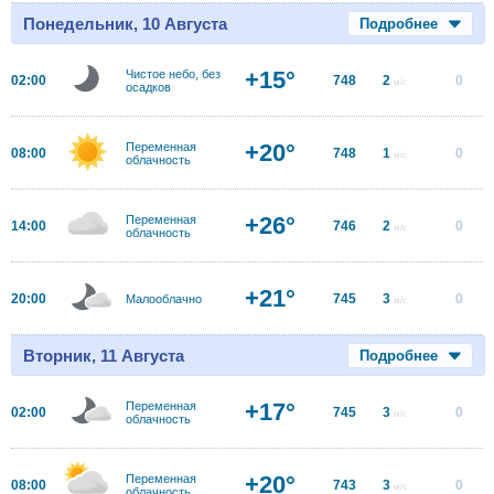
Понедельник, 10 Августа
Подробнее
+15°
Чистое небо, без
02:00
748
2
0
м/с
осадков
+20°
Переменная
08:00
748
1
0
м/с
облачность
+26°
Переменная
14:00
746
2
0
м/с
облачность
+21°
20:00
745
3
0
Малооблачно
м/с
Вторник, 11 Августа
Подробнее
+17°
Переменная
02:00
745
3
0
м/с
облачность
+20°
Переменная
08:00
743
3
0
м/с
облачность