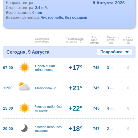
9 Августа 2026
Направл. ветра:
Скорость ветра:
2,4 m/s
Всего осадков:
0 mm
Возможная погода:
Чистое небо, без осадков
Атм.
Скорость
Всего
Состояние
Температура
давл.
ветра.
осадков,
атмосферы
воздуха, °C
мм/Hg
м/с
мм
Сегодня, 9 Августа
Подробнее
+17°
Переменная
07:00
745
3
0
м/с
облачность
+21°
11:00
745
3
0
Малооблачно
м/с
+22°
Чистое небо, без
15:00
745
4
0
м/с
осадков
+18°
Чистое небо, без
20:00
747
2
0
м/с
осадков