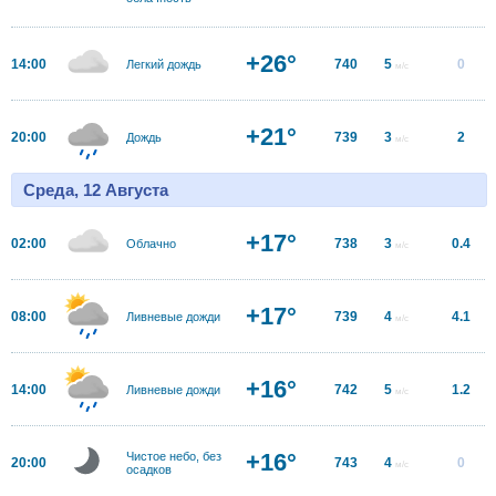
+26°
14:00
740
5
0
Легкий дождь
м/с
+21°
20:00
739
3
2
Дождь
м/с
Среда, 12 Августа
+17°
02:00
738
3
0.4
Облачно
м/с
+17°
08:00
739
4
4.1
Ливневые дожди
м/с
+16°
14:00
742
5
1.2
Ливневые дожди
м/с
+16°
Чистое небо, без
20:00
743
4
0
м/с
осадков