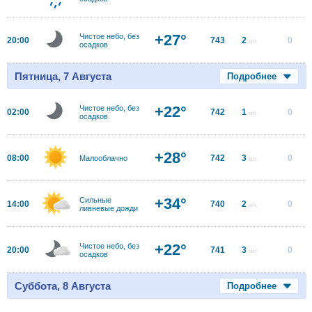
+27°
Чистое небо, без
20:00
743
2
0
м/с
осадков
Пятница, 7 Августа
Подробнее
+22°
Чистое небо, без
02:00
742
1
0
м/с
осадков
+28°
08:00
742
3
0
Малооблачно
м/с
+34°
Сильные
14:00
740
2
0
м/с
ливневые дожди
+22°
Чистое небо, без
20:00
741
3
0
м/с
осадков
Суббота, 8 Августа
Подробнее