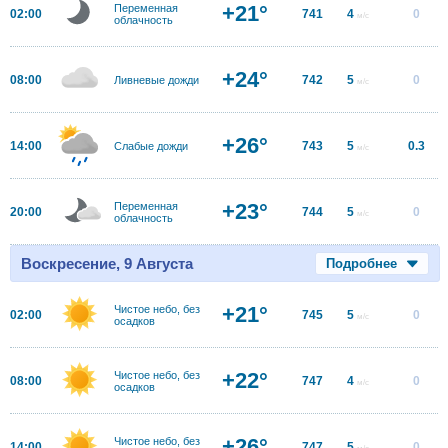
+21°
Переменная
02:00
741
4
0
м/с
облачность
+24°
08:00
742
5
0
Ливневые дожди
м/с
+26°
14:00
743
5
0.3
Слабые дожди
м/с
+23°
Переменная
20:00
744
5
0
м/с
облачность
Воскресение, 9 Августа
Подробнее
+21°
Чистое небо, без
02:00
745
5
0
м/с
осадков
+22°
Чистое небо, без
08:00
747
4
0
м/с
осадков
+26°
Чистое небо, без
14:00
747
5
0
м/с