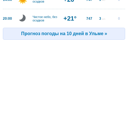
осадков
+21°
Чистое небо, без
20:00
747
3
0
м/с
осадков
Прогноз погоды на 10 дней в Ульме »