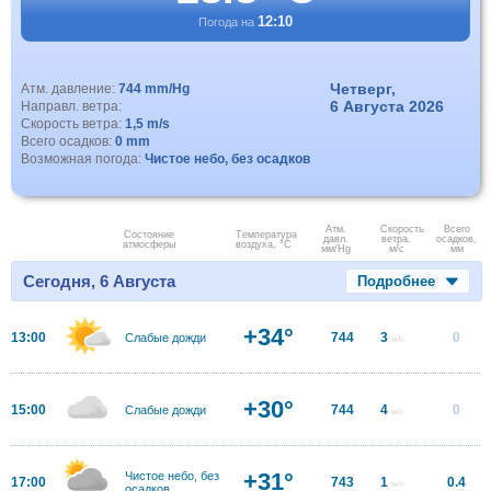
12:10
Погода на
Четверг,
Атм. давление:
744 mm/Hg
6 Августа 2026
Направл. ветра:
Скорость ветра:
1,5 m/s
Всего осадков:
0 mm
Возможная погода:
Чистое небо, без осадков
Атм.
Скорость
Всего
Состояние
Температура
давл.
ветра.
осадков,
атмосферы
воздуха, °C
мм/Hg
м/с
мм
Сегодня, 6 Августа
Подробнее
+34°
13:00
744
3
0
Слабые дожди
м/с
+30°
15:00
744
4
0
Слабые дожди
м/с
+31°
Чистое небо, без
17:00
743
1
0.4
м/с
осадков