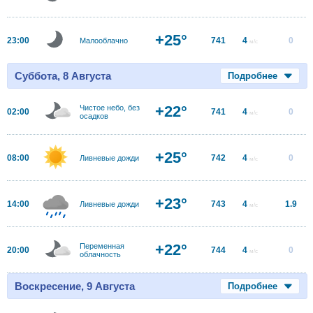
+25°
23:00
741
4
0
Малооблачно
м/с
Суббота, 8 Августа
Подробнее
+22°
Чистое небо, без
02:00
741
4
0
м/с
осадков
+25°
08:00
742
4
0
Ливневые дожди
м/с
+23°
14:00
743
4
1.9
Ливневые дожди
м/с
+22°
Переменная
20:00
744
4
0
м/с
облачность
Воскресение, 9 Августа
Подробнее