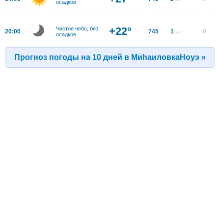
осадков
+22°
Чистое небо, без
20:00
745
1
0
м/с
осадков
Прогноз погоды на 10 дней в МиhаиловкаНоуэ »