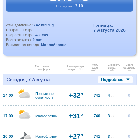
13:10
Погода на
Пятница,
Атм. давление:
742 mm/Hg
7 Августа 2026
Направл. ветра:
Скорость ветра:
4,2 m/s
Всего осадков:
0 mm
Возможная погода:
Малооблачно
Атм.
Скорость
Всего
Состояние
Температура
давл.
ветра.
осадков,
атмосферы
воздуха, °C
мм/Hg
м/с
мм
Сегодня, 7 Августа
Подробнее
+32°
Переменная
14:00
741
4
0
м/с
облачность
+31°
17:00
740
3
0
Малооблачно
м/с
+27°
20:00
741
3
0
Малооблачно
м/с