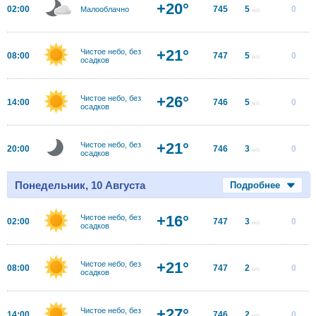
+20°
02:00
745
5
0
Малооблачно
м/с
+21°
Чистое небо, без
08:00
747
5
0
м/с
осадков
+26°
Чистое небо, без
14:00
746
5
0
м/с
осадков
+21°
Чистое небо, без
20:00
746
3
0
м/с
осадков
Понедельник, 10 Августа
Подробнее
+16°
Чистое небо, без
02:00
747
3
0
м/с
осадков
+21°
Чистое небо, без
08:00
747
2
0
м/с
осадков
+27°
Чистое небо, без
14:00
746
2
0
м/с