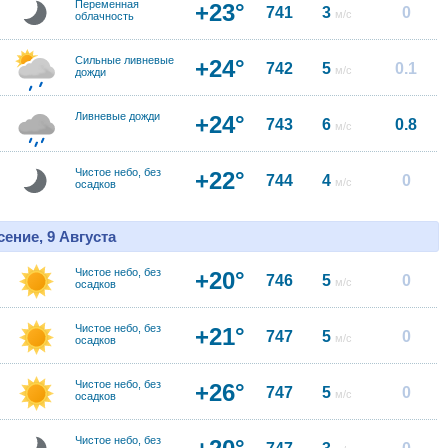
Переменная
+23°
741
3
0
м/с
облачность
Сильные ливневые
+24°
742
5
0.1
м/с
дожди
Ливневые дожди
+24°
743
6
0.8
м/с
Чистое небо, без
+22°
744
4
0
м/с
осадков
ение, 9 Августа
Чистое небо, без
+20°
746
5
0
м/с
осадков
Чистое небо, без
+21°
747
5
0
м/с
осадков
Чистое небо, без
+26°
747
5
0
м/с
осадков
Чистое небо, без