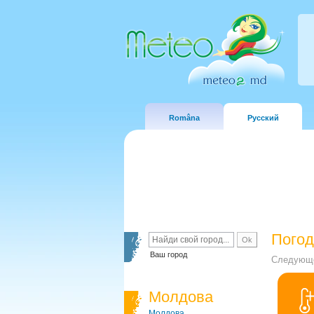
Româna
Русский
Погод
Ваш город
Следующе
Молдова
Молдова