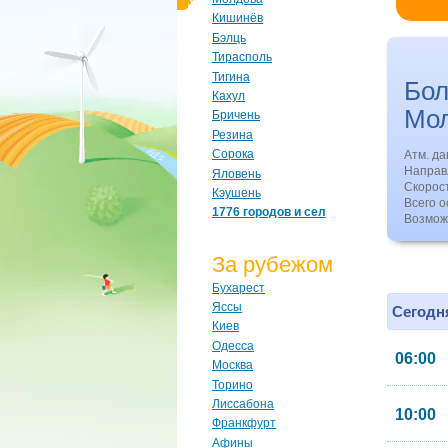
Кишинёв
Бэлць
Тирасполь
Тигина
Бо
Кахул
Мо
Бричень
Резина
Сорока
Атм. д
Направл
Яловень
Скорос
Кэушень
Всего о
1776 городов и сел
Возмож
За рубежом
Бухарест
Яссы
Сегодня
Киев
Одесса
06:00
Москва
Торино
Лиссабона
10:00
Франкфурт
Афины