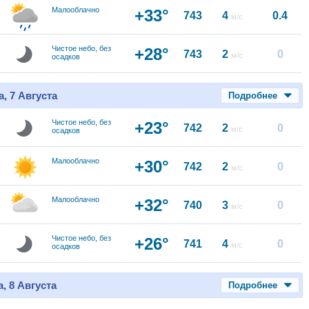
Малооблачно
+33°
743
4
0.4
м/с
Чистое небо, без
+28°
743
2
0
м/с
осадков
, 7 Августа
Подробнее
Чистое небо, без
+23°
742
2
0
м/с
осадков
Малооблачно
+30°
742
2
0
м/с
Малооблачно
+32°
740
3
0
м/с
Чистое небо, без
+26°
741
4
0
м/с
осадков
, 8 Августа
Подробнее