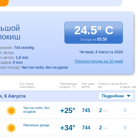
льшой
24.5° C
локиш
05:50
Погода на
авление:
744 mm/Hg
Четверг,
6 Августа 2026
. ветра:
ть ветра:
1,8 m/s
Прогноз погоды на 10 дней
садков:
0 mm
ная погода:
Чистое небо, без осадков
Состояние
Температура
Атм. давл.
Скорость ветра.
Всего
атмосферы
воздуха, °C
мм/Hg
м/с
осадков, мм
, 6 Августа
Подробнее
Чистое небо, без
+25°
745
2
0
м/с
осадков
Ливневые дожди
+34°
744
2
0
м/с