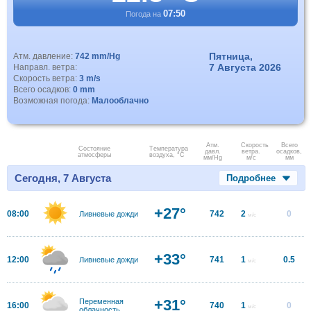
07:50
Погода на
Пятница,
Атм. давление:
742 mm/Hg
7 Августа 2026
Направл. ветра:
Скорость ветра:
3 m/s
Всего осадков:
0 mm
Возможная погода:
Малооблачно
Атм.
Скорость
Всего
Состояние
Температура
давл.
ветра.
осадков,
атмосферы
воздуха, °C
мм/Hg
м/с
мм
Сегодня, 7 Августа
Подробнее
+27°
08:00
742
2
0
Ливневые дожди
м/с
+33°
12:00
741
1
0.5
Ливневые дожди
м/с
+31°
Переменная
16:00
740
1
0
м/с
облачность