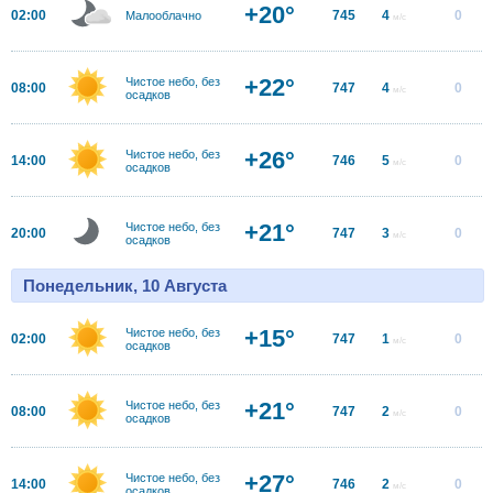
+20°
02:00
745
4
0
Малооблачно
м/с
+22°
Чистое небо, без
08:00
747
4
0
м/с
осадков
+26°
Чистое небо, без
14:00
746
5
0
м/с
осадков
+21°
Чистое небо, без
20:00
747
3
0
м/с
осадков
Понедельник, 10 Августа
+15°
Чистое небо, без
02:00
747
1
0
м/с
осадков
+21°
Чистое небо, без
08:00
747
2
0
м/с
осадков
+27°
Чистое небо, без
14:00
746
2
0
м/с
осадков