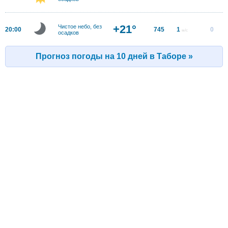
+21°
Чистое небо, без
20:00
745
1
0
м/с
осадков
Прогноз погоды на 10 дней в Таборе »