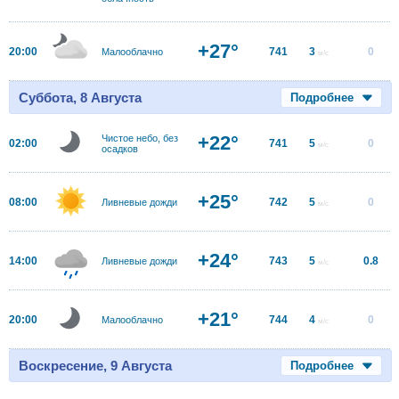
+27°
20:00
741
3
0
Малооблачно
м/с
Суббота, 8 Августа
Подробнее
+22°
Чистое небо, без
02:00
741
5
0
м/с
осадков
+25°
08:00
742
5
0
Ливневые дожди
м/с
+24°
14:00
743
5
0.8
Ливневые дожди
м/с
+21°
20:00
744
4
0
Малооблачно
м/с
Воскресение, 9 Августа
Подробнее