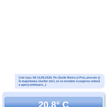
Cod roșu: 08-14.08.2026. Pe râurile Nistru și Prut, precum și
în majoritatea râurilor mici, se va menține scurgerea redusă
a apei.(continuare...)
20.8° C