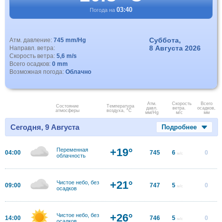
03:40
Погода на
Суббота,
Атм. давление:
745 mm/Hg
8 Августа 2026
Направл. ветра:
Скорость ветра:
5,6 m/s
Всего осадков:
0 mm
Возможная погода:
Облачно
Атм.
Скорость
Всего
Состояние
Температура
давл.
ветра.
осадков,
атмосферы
воздуха, °C
мм/Hg
м/с
мм
Сегодня, 9 Августа
Подробнее
+19°
Переменная
04:00
745
6
0
м/с
облачность
+21°
Чистое небо, без
09:00
747
5
0
м/с
осадков
+26°
Чистое небо, без
14:00
746
5
0
м/с
осадков