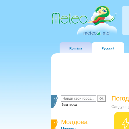
Româna
Русский
Погод
Ваш город
Следующе
Молдова
Молдова