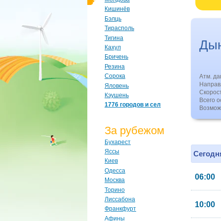
Кишинёв
Бэлць
Тирасполь
Тигина
Ды
Кахул
Бричень
Резина
Сорока
Атм. д
Направл
Яловень
Скорос
Кэушень
Всего о
1776 городов и сел
Возмож
За рубежом
Бухарест
Яссы
Сегодня
Киев
Одесса
06:00
Москва
Торино
Лиссабона
10:00
Франкфурт
Афины