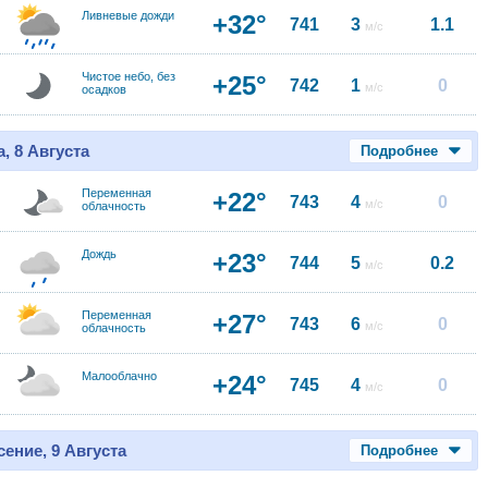
Ливневые дожди
+32°
741
3
1.1
м/с
Чистое небо, без
+25°
742
1
0
м/с
осадков
, 8 Августа
Подробнее
Переменная
+22°
743
4
0
м/с
облачность
Дождь
+23°
744
5
0.2
м/с
Переменная
+27°
743
6
0
м/с
облачность
Малооблачно
+24°
745
4
0
м/с
ение, 9 Августа
Подробнее