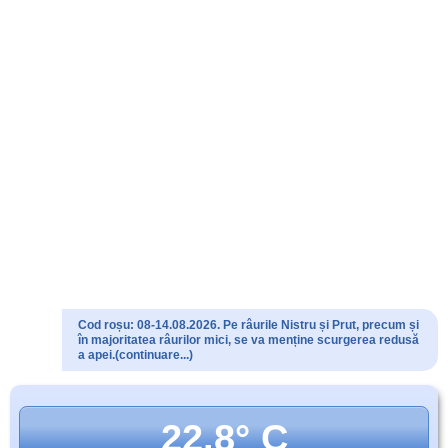
Cod roșu: 08-14.08.2026. Pe râurile Nistru și Prut, precum și
în majoritatea râurilor mici, se va menține scurgerea redusă
a apei.(continuare...)
22.8° C