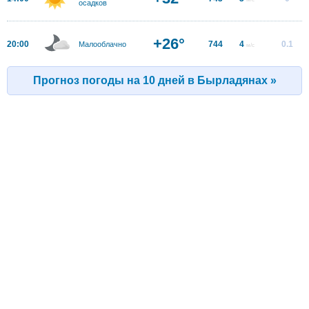
осадков
+26°
20:00
744
4
0.1
Малооблачно
м/с
Прогноз погоды на 10 дней в Бырладянах »