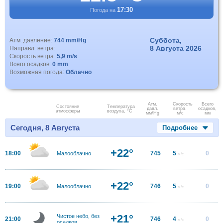
17:30
Погода на
Суббота,
Атм. давление:
744 mm/Hg
8 Августа 2026
Направл. ветра:
Скорость ветра:
5,9 m/s
Всего осадков:
0 mm
Возможная погода:
Облачно
Атм.
Скорость
Всего
Состояние
Температура
давл.
ветра.
осадков,
атмосферы
воздуха, °C
мм/Hg
м/с
мм
Сегодня, 8 Августа
Подробнее
+22°
18:00
745
5
0
Малооблачно
м/с
+22°
19:00
746
5
0
Малооблачно
м/с
+21°
Чистое небо, без
21:00
746
4
0
м/с
осадков