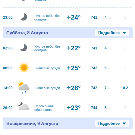
+24°
Чистое небо, без
23:00
741
4
0
м/с
осадков
Суббота, 8 Августа
Подробнее
+22°
Чистое небо, без
02:00
741
4
0
м/с
осадков
+25°
08:00
742
6
0
Ливневые дожди
м/с
+28°
14:00
742
7
0.2
Ливневые дожди
м/с
+23°
Переменная
20:00
744
5
0
м/с
облачность
Воскресение, 9 Августа
Подробнее