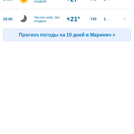
осадков
+21°
Чистое небо, без
20:00
745
2
0
м/с
осадков
Прогноз погоды на 10 дней в Маринич »