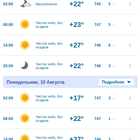
+22°
02:00
745
5
0
Малооблачно
м/с
+23°
Чистое небо, без
08:00
747
5
0
м/с
осадков
+27°
Чистое небо, без
14:00
746
6
0
м/с
осадков
+22°
Чистое небо, без
20:00
746
3
0
м/с
осадков
Понедельник, 10 Августа
Подробнее
+17°
Чистое небо, без
02:00
747
3
0
м/с
осадков
+22°
Чистое небо, без
08:00
747
1
0
м/с
осадков
+27°
Чистое небо, без
14:00
746
2
0
м/с