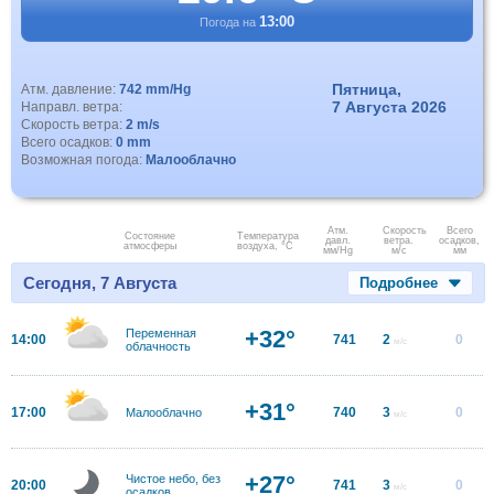
13:00
Погода на
Пятница,
Атм. давление:
742 mm/Hg
7 Августа 2026
Направл. ветра:
Скорость ветра:
2 m/s
Всего осадков:
0 mm
Возможная погода:
Малооблачно
Атм.
Скорость
Всего
Состояние
Температура
давл.
ветра.
осадков,
атмосферы
воздуха, °C
мм/Hg
м/с
мм
Сегодня, 7 Августа
Подробнее
+32°
Переменная
14:00
741
2
0
м/с
облачность
+31°
17:00
740
3
0
Малооблачно
м/с
+27°
Чистое небо, без
20:00
741
3
0
м/с
осадков