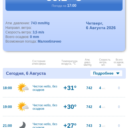
17:00
Погода на
Четверг,
Атм. давление:
743 mm/Hg
6 Августа 2026
Направл. ветра:
Скорость ветра:
3,5 m/s
Всего осадков:
0 mm
Возможная погода:
Малооблачно
Атм.
Скорость
Всего
Состояние
Температура
давл.
ветра.
осадков,
атмосферы
воздуха, °C
мм/Hg
м/с
мм
Сегодня, 6 Августа
Подробнее
+31°
Чистое небо, без
18:00
742
4
0
м/с
осадков
+30°
Чистое небо, без
19:00
742
4
0
м/с
осадков
+27°
Чистое небо, без
21:00
743
3
0
м/с
осадков