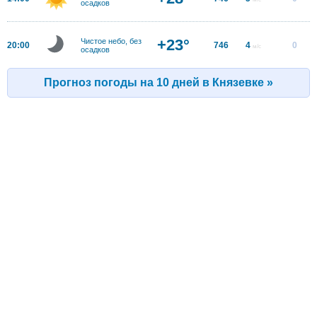
осадков
+23°
Чистое небо, без
20:00
746
4
0
м/с
осадков
Прогноз погоды на 10 дней в Князевке »