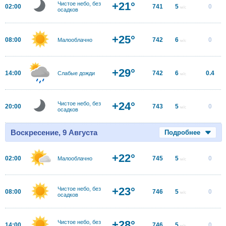
+21°
Чистое небо, без
02:00
741
5
0
м/с
осадков
+25°
08:00
742
6
0
Малооблачно
м/с
+29°
14:00
742
6
0.4
Слабые дожди
м/с
+24°
Чистое небо, без
20:00
743
5
0
м/с
осадков
Воскресение, 9 Августа
Подробнее
+22°
02:00
745
5
0
Малооблачно
м/с
+23°
Чистое небо, без
08:00
746
5
0
м/с
осадков
+28°
Чистое небо, без
14:00
746
5
0
м/с