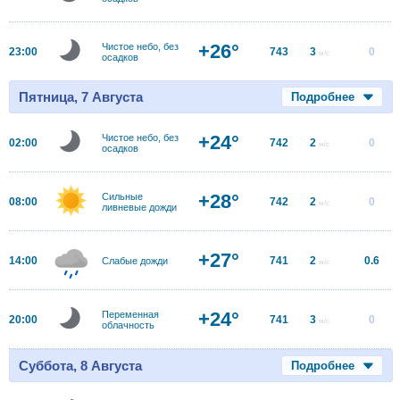
+26°
Чистое небо, без
23:00
743
3
0
м/с
осадков
Пятница, 7 Августа
Подробнее
+24°
Чистое небо, без
02:00
742
2
0
м/с
осадков
+28°
Сильные
08:00
742
2
0
м/с
ливневые дожди
+27°
14:00
741
2
0.6
Слабые дожди
м/с
+24°
Переменная
20:00
741
3
0
м/с
облачность
Суббота, 8 Августа
Подробнее