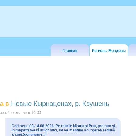
Главная
Регионы Молдовы
а в
Новые Кырнаценах, р. Кэушень
е обновление в
14:00
Cod roșu: 08-14.08.2026. Pe râurile Nistru și Prut, precum și
în majoritatea râurilor mici, se va menține scurgerea redusă
a apei.(continuare...)