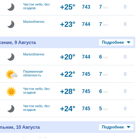
Чистое небо, без
+25°
743
7
0
м/с
осадков
Малооблачно
+23°
744
7
0
м/с
ение, 9 Августа
Подробнее
Малооблачно
+20°
744
6
0
м/с
Переменная
+22°
745
7
0
м/с
облачность
Чистое небо, без
+28°
745
6
0
м/с
осадков
Чистое небо, без
+24°
745
5
0
м/с
осадков
льник, 10 Августа
Подробнее