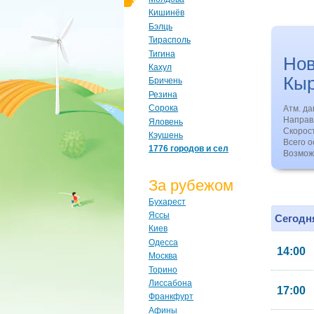
Кишинёв
Бэлць
Тирасполь
Тигина
Но
Кахул
Кы
Бричень
Резина
Сорока
Атм. д
Направл
Яловень
Скорос
Кэушень
Всего о
1776 городов и сел
Возмож
За рубежом
Бухарест
Яссы
Сегодня
Киев
Одесса
14:00
Москва
Торино
Лиссабона
17:00
Франкфурт
Афины