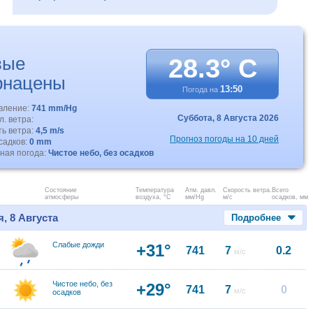
вые
28.3° C
рнацены
13:50
Погода на
авление:
741 mm/Hg
Суббота,
8 Августа 2026
. ветра:
ть ветра:
4,5 m/s
Прогноз погоды на 10 дней
садков:
0 mm
ная погода:
Чистое небо, без осадков
Состояние
Температура
Атм. давл.
Скорость ветра.
Всего
атмосферы
воздуха, °C
мм/Hg
м/с
осадков, мм
, 8 Августа
Подробнее
Слабые дожди
+31°
741
7
0.2
м/с
Чистое небо, без
+29°
741
7
0
м/с
осадков