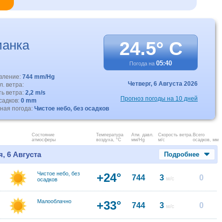
ианка
24.5° C
05:40
Погода на
авление:
744 mm/Hg
Четверг,
6 Августа 2026
. ветра:
ть ветра:
2,2 m/s
Прогноз погоды на 10 дней
садков:
0 mm
ная погода:
Чистое небо, без осадков
Состояние
Температура
Атм. давл.
Скорость ветра.
Всего
атмосферы
воздуха, °C
мм/Hg
м/с
осадков, мм
, 6 Августа
Подробнее
Чистое небо, без
+24°
744
3
0
м/с
осадков
Малооблачно
+33°
744
3
0
м/с