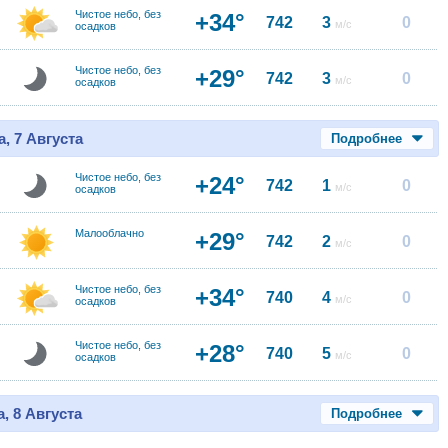
Чистое небо, без
+34°
742
3
0
м/с
осадков
Чистое небо, без
+29°
742
3
0
м/с
осадков
, 7 Августа
Подробнее
Чистое небо, без
+24°
742
1
0
м/с
осадков
Малооблачно
+29°
742
2
0
м/с
Чистое небо, без
+34°
740
4
0
м/с
осадков
Чистое небо, без
+28°
740
5
0
м/с
осадков
, 8 Августа
Подробнее