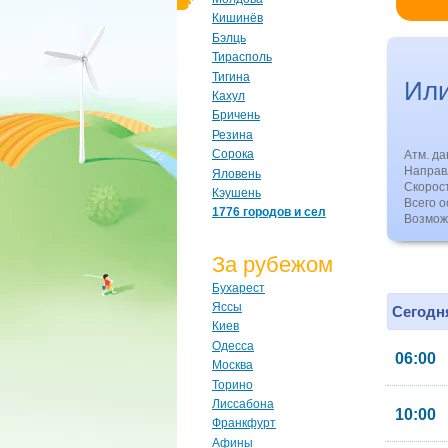
Кишинёв
Бэлць
Тирасполь
Тигина
Ил
Кахул
Бричень
Резина
Сорока
Атм. д
Направл
Яловень
Скорос
Кэушень
Всего о
1776 городов и сел
Возмож
За рубежом
Бухарест
Яссы
Сегодня
Киев
Одесса
06:00
Москва
Торино
Лиссабона
10:00
Франкфурт
Афины