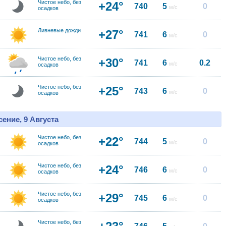
Чистое небо, без
+24°
740
5
0
м/с
осадков
Ливневые дожди
+27°
741
6
0
м/с
Чистое небо, без
+30°
741
6
0.2
м/с
осадков
Чистое небо, без
+25°
743
6
0
м/с
осадков
ение, 9 Августа
Чистое небо, без
+22°
744
5
0
м/с
осадков
Чистое небо, без
+24°
746
6
0
м/с
осадков
Чистое небо, без
+29°
745
6
0
м/с
осадков
Чистое небо, без