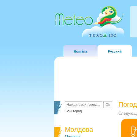
Româna
Русский
Погод
Ваш город
Следующе
Молдова
Молдова