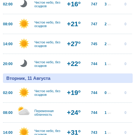
+16°
Чистое небо, без
02:00
747
3
0
м/с
осадков
+21°
Чистое небо, без
08:00
747
2
0
м/с
осадков
+27°
Чистое небо, без
14:00
745
2
0
м/с
осадков
+22°
Чистое небо, без
20:00
744
1
0
м/с
осадков
Вторник, 11 Августа
+19°
Чистое небо, без
02:00
744
0
0
м/с
осадков
+24°
Переменная
08:00
744
1
0
м/с
облачность
+31°
Чистое небо, без
14:00
743
1
0
м/с
осадков