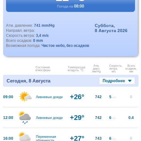
08:00
Погода на
Суббота,
Атм. давление:
741 mm/Hg
8 Августа 2026
Направл. ветра:
Скорость ветра:
3,4 m/s
Всего осадков:
0 mm
Возможная погода:
Чистое небо, без осадков
Атм.
Скорость
Всего
Состояние
Температура
давл.
ветра.
осадков,
атмосферы
воздуха, °C
мм/Hg
м/с
мм
Сегодня, 8 Августа
Подробнее
+26°
09:00
742
5
0
Ливневые дожди
м/с
+29°
12:00
742
6
0.4
Ливневые дожди
м/с
+27°
Переменная
16:00
743
6
0
м/с
облачность