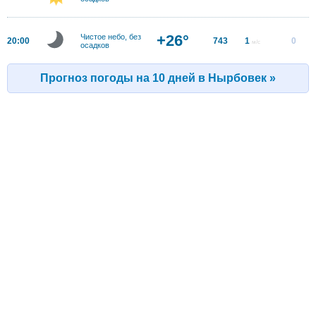
+26°
Чистое небо, без
20:00
743
1
0
м/с
осадков
Прогноз погоды на 10 дней в Hырбовек »