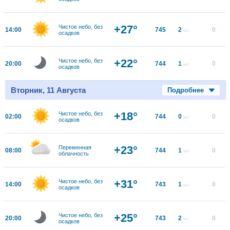
+27°
Чистое небо, без
14:00
745
2
0
м/с
осадков
+22°
Чистое небо, без
20:00
744
1
0
м/с
осадков
Вторник, 11 Августа
Подробнее
+18°
Чистое небо, без
02:00
744
0
0
м/с
осадков
+23°
Переменная
08:00
744
1
0
м/с
облачность
+31°
Чистое небо, без
14:00
743
1
0
м/с
осадков
+25°
Чистое небо, без
20:00
743
2
0
м/с
осадков