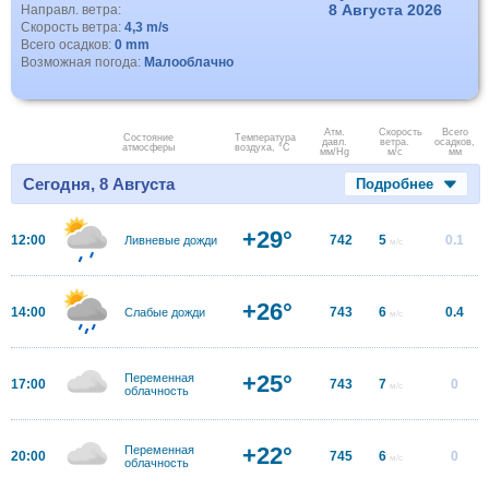
8 Августа 2026
Направл. ветра:
Скорость ветра:
4,3 m/s
Всего осадков:
0 mm
Возможная погода:
Малооблачно
Атм.
Скорость
Всего
Состояние
Температура
давл.
ветра.
осадков,
атмосферы
воздуха, °C
мм/Hg
м/с
мм
Сегодня, 8 Августа
Подробнее
+29°
12:00
742
5
0.1
Ливневые дожди
м/с
+26°
14:00
743
6
0.4
Слабые дожди
м/с
+25°
Переменная
17:00
743
7
0
м/с
облачность
+22°
Переменная
20:00
745
6
0
м/с
облачность