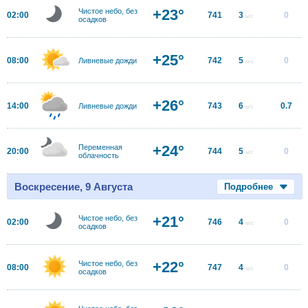
+23°
Чистое небо, без
02:00
741
3
0
м/с
осадков
+25°
08:00
742
5
0
Ливневые дожди
м/с
+26°
14:00
743
6
0.7
Ливневые дожди
м/с
+24°
Переменная
20:00
744
5
0
м/с
облачность
Воскресение, 9 Августа
Подробнее
+21°
Чистое небо, без
02:00
746
4
0
м/с
осадков
+22°
Чистое небо, без
08:00
747
4
0
м/с
осадков