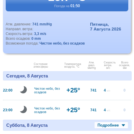
01:50
Погода на
Пятница,
Атм. давление:
741 mm/Hg
7 Августа 2026
Направл. ветра:
Скорость ветра:
3,3 m/s
Всего осадков:
0 mm
Возможная погода:
Чистое небо, без осадков
Атм.
Скорость
Всего
Состояние
Температура
давл.
ветра.
осадков,
атмосферы
воздуха, °C
мм/Hg
м/с
мм
Сегодня, 8 Августа
+25°
Чистое небо, без
22:00
741
4
0
м/с
осадков
+25°
Чистое небо, без
23:00
741
4
0
м/с
осадков
Суббота, 8 Августа
Подробнее