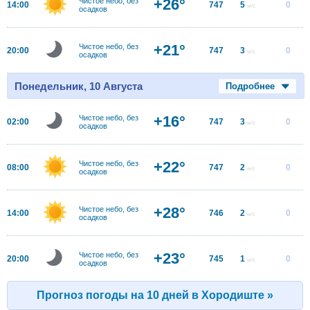
+26°
Чистое небо, без
14:00
747
5
0
м/с
осадков
+21°
Чистое небо, без
20:00
747
3
0
м/с
осадков
Понедельник, 10 Августа
Подробнее
+16°
Чистое небо, без
02:00
747
3
0
м/с
осадков
+22°
Чистое небо, без
08:00
747
2
0
м/с
осадков
+28°
Чистое небо, без
14:00
746
2
0
м/с
осадков
+23°
Чистое небо, без
20:00
745
1
0
м/с
осадков
Прогноз погоды на 10 дней в Хородиште »