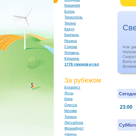
Кишинёв
Бэлць
Тирасполь
Тигина
Св
Кахул
Бричень
Резина
Сорока
Атм. д
Направл
Яловень
Скорос
Кэушень
Всего о
1776 городов и сел
Возмож
За рубежом
Бухарест
Сегодня
Яссы
Киев
Одесса
23:00
Москва
Торино
Лиссабона
Суббота
Франкфурт
Афины