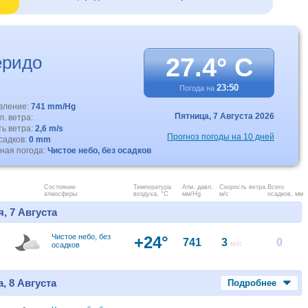
еридо
27.4° C
23:50
Погода на
авление:
741 mm/Hg
Пятница,
7 Августа 2026
. ветра:
ть ветра:
2,6 m/s
Прогноз погоды на 10 дней
садков:
0 mm
ная погода:
Чистое небо, без осадков
Состояние
Температура
Атм. давл.
Скорость ветра.
Всего
атмосферы
воздуха, °C
мм/Hg
м/с
осадков, мм
, 7 Августа
Чистое небо, без
+24°
741
3
0
м/с
осадков
, 8 Августа
Подробнее