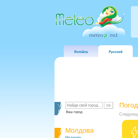
Româna
Русский
Погод
Ваш город
Следующе
Молдова
Молдова