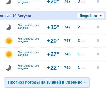
+20°
747
3
0
м/с
осадков
льник, 10 Августа
Подробнее
Чистое небо, без
+15°
747
2
0
м/с
осадков
Чистое небо, без
+20°
747
2
0
м/с
осадков
Чистое небо, без
+27°
746
1
0
м/с
осадков
Чистое небо, без
+22°
745
1
0
м/с
осадков
Прогноз погоды на 10 дней в Сверидо »