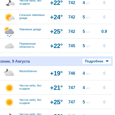
Чистое небо, без
+22°
742
4
0
м/с
осадков
Сильные ливневые
+24°
742
5
0
м/с
дожди
Ливневые дожди
+25°
742
5
0.9
м/с
Переменная
+22°
745
5
0
м/с
облачность
ение, 9 Августа
Подробнее
Малооблачно
+19°
746
4
0
м/с
Чистое небо, без
+21°
747
4
0
м/с
осадков
Чистое небо, без
+25°
747
5
0
м/с
осадков
Чистое небо, без