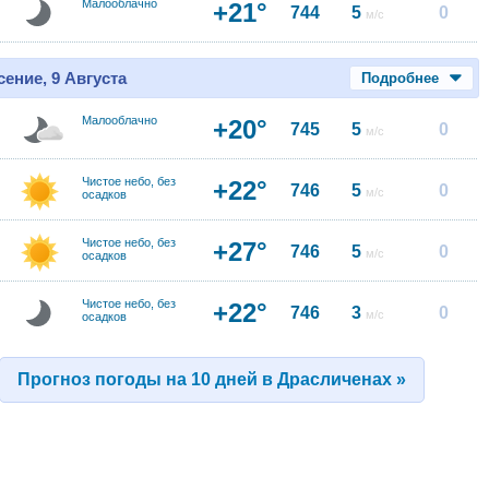
Малооблачно
+21°
744
5
0
м/с
ение, 9 Августа
Подробнее
Малооблачно
+20°
745
5
0
м/с
Чистое небо, без
+22°
746
5
0
м/с
осадков
Чистое небо, без
+27°
746
5
0
м/с
осадков
Чистое небо, без
+22°
746
3
0
м/с
осадков
Прогноз погоды на 10 дней в Драсличенах »