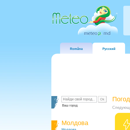
Româna
Русский
Погод
Ваш город
Следующе
Молдова
Молдова