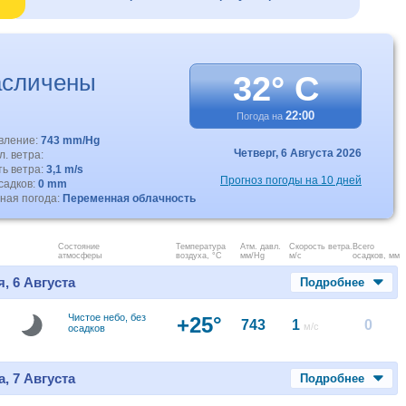
асличены
32° C
22:00
Погода на
авление:
743 mm/Hg
Четверг,
6 Августа 2026
. ветра:
ть ветра:
3,1 m/s
Прогноз погоды на 10 дней
садков:
0 mm
ная погода:
Переменная облачность
Состояние
Температура
Атм. давл.
Скорость ветра.
Всего
атмосферы
воздуха, °C
мм/Hg
м/с
осадков, мм
, 6 Августа
Подробнее
Чистое небо, без
+25°
743
1
0
м/с
осадков
, 7 Августа
Подробнее