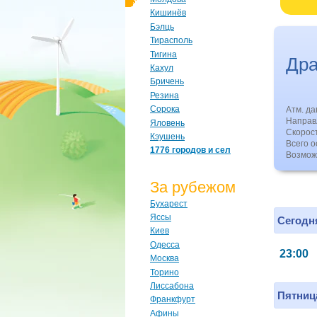
Кишинёв
Бэлць
Тирасполь
Тигина
Др
Кахул
Бричень
Резина
Сорока
Атм. д
Направл
Яловень
Скорос
Кэушень
Всего о
1776 городов и сел
Возмож
За рубежом
Бухарест
Яссы
Сегодня
Киев
Одесса
23:00
Москва
Торино
Лиссабона
Пятница
Франкфурт
Афины