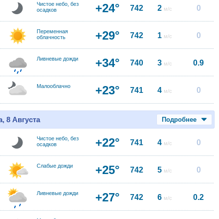
Чистое небо, без
+24°
742
2
0
м/с
осадков
Переменная
+29°
742
1
0
м/с
облачность
Ливневые дожди
+34°
740
3
0.9
м/с
Малооблачно
+23°
741
4
0
м/с
, 8 Августа
Подробнее
Чистое небо, без
+22°
741
4
0
м/с
осадков
Слабые дожди
+25°
742
5
0
м/с
Ливневые дожди
+27°
742
6
0.2
м/с