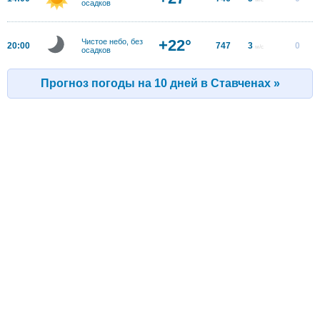
осадков
+22°
Чистое небо, без
20:00
747
3
0
м/с
осадков
Прогноз погоды на 10 дней в Ставченах »