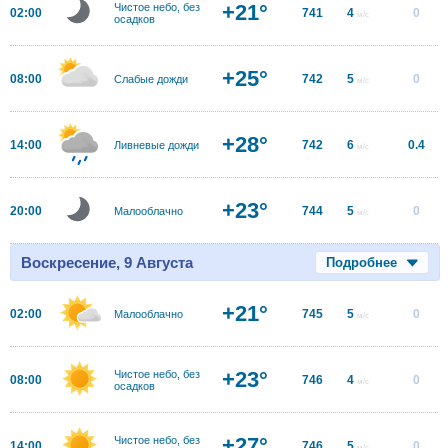
+21°
Чистое небо, без
02:00
741
4
0
м/с
осадков
+25°
08:00
742
5
0
Слабые дожди
м/с
+28°
14:00
742
6
0.4
Ливневые дожди
м/с
+23°
20:00
744
5
0
Малооблачно
м/с
Воскресение, 9 Августа
Подробнее
+21°
02:00
745
5
0
Малооблачно
м/с
+23°
Чистое небо, без
08:00
746
4
0
м/с
осадков
+27°
Чистое небо, без
14:00
746
5
0
м/с