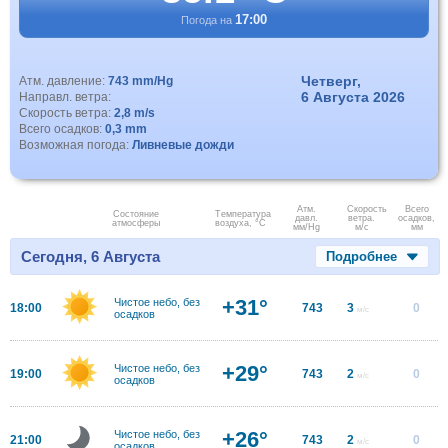
17:00
Погода на
Четверг,
Атм. давление:
743 mm/Hg
6 Августа 2026
Направл. ветра:
Скорость ветра:
2,8 m/s
Всего осадков:
0,3 mm
Возможная погода:
Ливневые дожди
Атм.
Скорость
Всего
Состояние
Температура
давл.
ветра.
осадков,
атмосферы
воздуха, °C
мм/Hg
м/с
мм
Сегодня, 6 Августа
Подробнее
+31°
Чистое небо, без
18:00
743
3
0
м/с
осадков
+29°
Чистое небо, без
19:00
743
2
0
м/с
осадков
+26°
Чистое небо, без
21:00
743
2
0
м/с
осадков