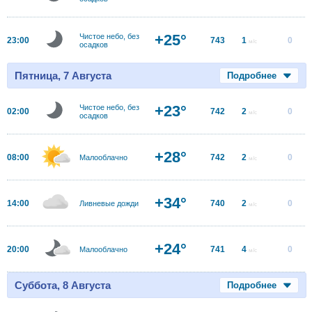
+25°
Чистое небо, без
23:00
743
1
0
м/с
осадков
Пятница, 7 Августа
Подробнее
+23°
Чистое небо, без
02:00
742
2
0
м/с
осадков
+28°
08:00
742
2
0
Малооблачно
м/с
+34°
14:00
740
2
0
Ливневые дожди
м/с
+24°
20:00
741
4
0
Малооблачно
м/с
Суббота, 8 Августа
Подробнее