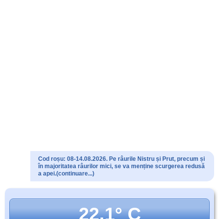
Cod roșu: 08-14.08.2026. Pe râurile Nistru și Prut, precum și
în majoritatea râurilor mici, se va menține scurgerea redusă
a apei.(continuare...)
22.1° C