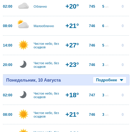
+20°
02:00
745
5
0
Облачно
м/с
+21°
08:00
746
6
0
Малооблачно
м/с
+27°
Чистое небо, без
14:00
746
5
0
м/с
осадков
+23°
Чистое небо, без
20:00
746
3
0
м/с
осадков
Понедельник, 10 Августа
Подробнее
+18°
Чистое небо, без
02:00
747
3
0
м/с
осадков
+21°
Чистое небо, без
08:00
746
3
0
м/с
осадков