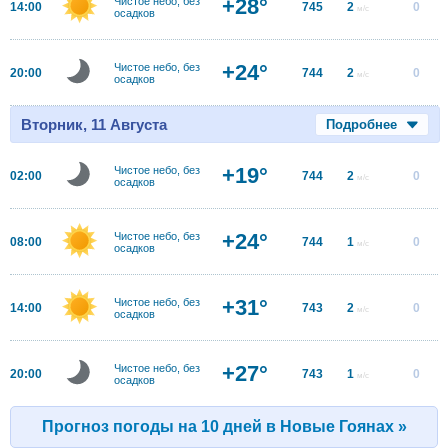
+28°
Чистое небо, без
14:00
745
2
0
м/с
осадков
+24°
Чистое небо, без
20:00
744
2
0
м/с
осадков
Вторник, 11 Августа
Подробнее
+19°
Чистое небо, без
02:00
744
2
0
м/с
осадков
+24°
Чистое небо, без
08:00
744
1
0
м/с
осадков
+31°
Чистое небо, без
14:00
743
2
0
м/с
осадков
+27°
Чистое небо, без
20:00
743
1
0
м/с
осадков
Прогноз погоды на 10 дней в Новые Гоянах »