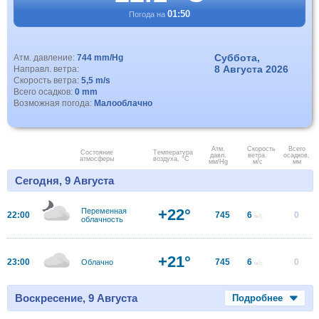
01:50
Погода на
Суббота,
Атм. давление:
744 mm/Hg
8 Августа 2026
Направл. ветра:
Скорость ветра:
5,5 m/s
Всего осадков:
0 mm
Возможная погода:
Малооблачно
Атм.
Скорость
Всего
Состояние
Температура
давл.
ветра.
осадков,
атмосферы
воздуха, °C
мм/Hg
м/с
мм
Сегодня, 9 Августа
+22°
Переменная
22:00
745
6
0
м/с
облачность
+21°
23:00
745
6
0
Облачно
м/с
Воскресение, 9 Августа
Подробнее