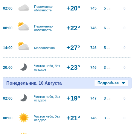
+20°
Переменная
02:00
745
5
0
м/с
облачность
+22°
Переменная
08:00
746
6
0
м/с
облачность
+27°
14:00
746
5
0
Малооблачно
м/с
+23°
Чистое небо, без
20:00
746
3
0
м/с
осадков
Понедельник, 10 Августа
Подробнее
+19°
Чистое небо, без
02:00
747
3
0
м/с
осадков
+21°
Чистое небо, без
08:00
746
3
0
м/с
осадков