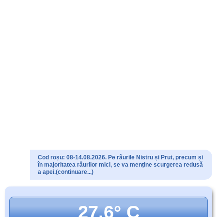
Cod roșu: 08-14.08.2026. Pe râurile Nistru și Prut, precum și
în majoritatea râurilor mici, se va menține scurgerea redusă
a apei.(continuare...)
27.6° C