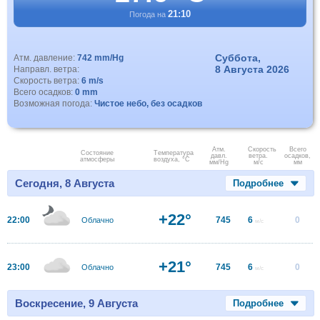
21:10
Погода на
Суббота,
Атм. давление:
742 mm/Hg
8 Августа 2026
Направл. ветра:
Скорость ветра:
6 m/s
Всего осадков:
0 mm
Возможная погода:
Чистое небо, без осадков
Атм.
Скорость
Всего
Состояние
Температура
давл.
ветра.
осадков,
атмосферы
воздуха, °C
мм/Hg
м/с
мм
Сегодня, 8 Августа
Подробнее
+22°
22:00
745
6
0
Облачно
м/с
+21°
23:00
745
6
0
Облачно
м/с
Воскресение, 9 Августа
Подробнее