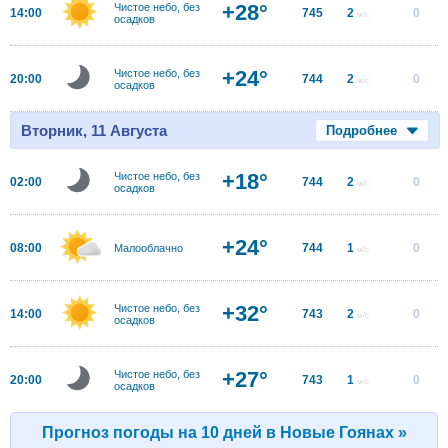
+28°
Чистое небо, без
14:00
745
2
0
м/с
осадков
+24°
Чистое небо, без
20:00
744
2
0
м/с
осадков
Вторник, 11 Августа
Подробнее
+18°
Чистое небо, без
02:00
744
2
0
м/с
осадков
+24°
08:00
744
1
0
Малооблачно
м/с
+32°
Чистое небо, без
14:00
743
2
0
м/с
осадков
+27°
Чистое небо, без
20:00
743
1
0
м/с
осадков
Прогноз погоды на 10 дней в Новые Гоянах »