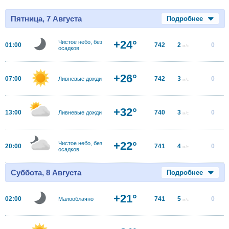
Пятница, 7 Августа
Подробнее
+24°
Чистое небо, без
01:00
742
2
0
м/с
осадков
+26°
07:00
742
3
0
Ливневые дожди
м/с
+32°
13:00
740
3
0
Ливневые дожди
м/с
+22°
Чистое небо, без
20:00
741
4
0
м/с
осадков
Суббота, 8 Августа
Подробнее
+21°
02:00
741
5
0
Малооблачно
м/с