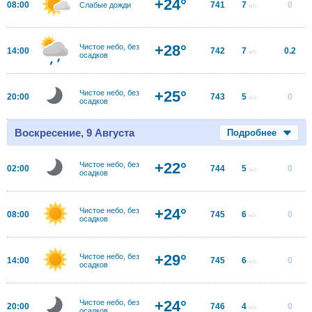
+24°
08:00
741
7
0
Слабые дожди
м/с
+28°
Чистое небо, без
14:00
742
7
0.2
м/с
осадков
+25°
Чистое небо, без
20:00
743
5
0
м/с
осадков
Воскресение, 9 Августа
Подробнее
+22°
Чистое небо, без
02:00
744
5
0
м/с
осадков
+24°
Чистое небо, без
08:00
745
6
0
м/с
осадков
+29°
Чистое небо, без
14:00
745
6
0
м/с
осадков
+24°
Чистое небо, без
20:00
746
4
0
м/с
осадков