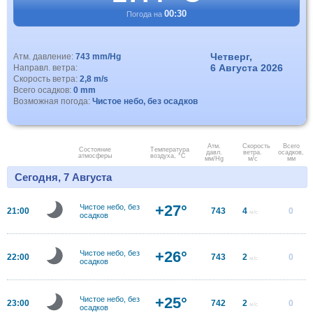
00:30
Погода на
Четверг,
Атм. давление:
743 mm/Hg
6 Августа 2026
Направл. ветра:
Скорость ветра:
2,8 m/s
Всего осадков:
0 mm
Возможная погода:
Чистое небо, без осадков
Атм.
Скорость
Всего
Состояние
Температура
давл.
ветра.
осадков,
атмосферы
воздуха, °C
мм/Hg
м/с
мм
Сегодня, 7 Августа
+27°
Чистое небо, без
21:00
743
4
0
м/с
осадков
+26°
Чистое небо, без
22:00
743
2
0
м/с
осадков
+25°
Чистое небо, без
23:00
742
2
0
м/с
осадков