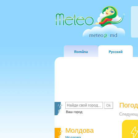
Româna
Русский
Погод
Ваш город
Следующе
Молдова
Молдова