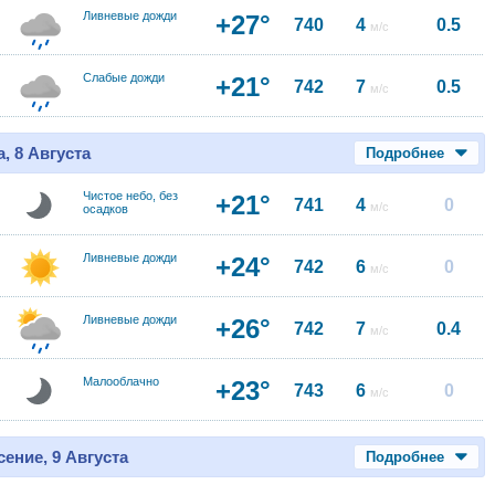
Ливневые дожди
+27°
740
4
0.5
м/с
Слабые дожди
+21°
742
7
0.5
м/с
, 8 Августа
Подробнее
Чистое небо, без
+21°
741
4
0
м/с
осадков
Ливневые дожди
+24°
742
6
0
м/с
Ливневые дожди
+26°
742
7
0.4
м/с
Малооблачно
+23°
743
6
0
м/с
ение, 9 Августа
Подробнее