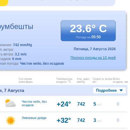
румбешты
23.6° C
05:50
Погода на
авление:
742 mm/Hg
Пятница,
7 Августа 2026
. ветра:
ть ветра:
3,1 m/s
Прогноз погоды на 10 дней
садков:
0 mm
ная погода:
Чистое небо, без осадков
Состояние
Температура
Атм. давл.
Скорость ветра.
Всего
атмосферы
воздуха, °C
мм/Hg
м/с
осадков, мм
, 7 Августа
Подробнее
Чистое небо, без
+24°
742
5
0
м/с
осадков
Ливневые дожди
+32°
742
3
0
м/с