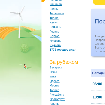
Кишинёв
Бэлць
Тирасполь
Тигина
По
Кахул
Бричень
Резина
Сорока
Атм. д
Направл
Яловень
Скорос
Кэушень
Всего о
1776 городов и сел
Возмож
За рубежом
Бухарест
Яссы
Сегодня
Киев
Одесса
06:00
Москва
Торино
Лиссабона
10:00
Франкфурт
Афины