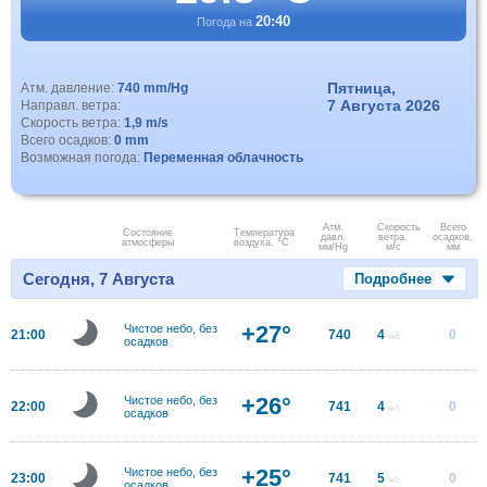
20:40
Погода на
Пятница,
Атм. давление:
740 mm/Hg
7 Августа 2026
Направл. ветра:
Скорость ветра:
1,9 m/s
Всего осадков:
0 mm
Возможная погода:
Переменная облачность
Атм.
Скорость
Всего
Состояние
Температура
давл.
ветра.
осадков,
атмосферы
воздуха, °C
мм/Hg
м/с
мм
Сегодня, 7 Августа
Подробнее
+27°
Чистое небо, без
21:00
740
4
0
м/с
осадков
+26°
Чистое небо, без
22:00
741
4
0
м/с
осадков
+25°
Чистое небо, без
23:00
741
5
0
м/с
осадков