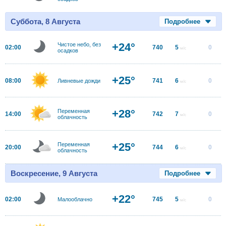
Суббота, 8 Августа
Подробнее
+24°
Чистое небо, без
02:00
740
5
0
м/с
осадков
+25°
08:00
741
6
0
Ливневые дожди
м/с
+28°
Переменная
14:00
742
7
0
м/с
облачность
+25°
Переменная
20:00
744
6
0
м/с
облачность
Воскресение, 9 Августа
Подробнее
+22°
02:00
745
5
0
Малооблачно
м/с