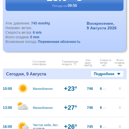
09:50
Погода на
Воскресение,
Атм. давление:
745 mm/Hg
9 Августа 2026
Направл. ветра:
Скорость ветра:
6 m/s
Всего осадков:
0 mm
Возможная погода:
Переменная облачность
Атм.
Скорость
Всего
Состояние
Температура
давл.
ветра.
осадков,
атмосферы
воздуха, °C
мм/Hg
м/с
мм
Сегодня, 9 Августа
Подробнее
+23°
10:00
746
6
0
Малооблачно
м/с
+27°
13:00
746
6
0
Малооблачно
м/с
+26°
Чистое небо, без
16:00
745
6
0
м/с
осадков