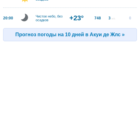
+23°
Чистое небо, без
20:00
748
3
0
м/с
осадков
Прогноз погоды на 10 дней в Акуи де Жлс »