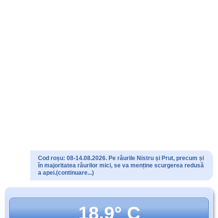
Cod roșu: 08-14.08.2026. Pe râurile Nistru și Prut, precum și
în majoritatea râurilor mici, se va menține scurgerea redusă
a apei.(continuare...)
18.9° C