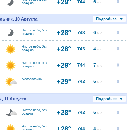
+29°
744
6
0
м/с
осадков
льник, 10 Августа
Подробнее
Чистое небо, без
+28°
743
6
0
м/с
осадков
Чистое небо, без
+28°
743
4
0
м/с
осадков
Чистое небо, без
+29°
744
7
0
м/с
осадков
Малооблачно
+29°
743
6
0
м/с
, 11 Августа
Подробнее
Чистое небо, без
+28°
743
6
0
м/с
осадков
Чистое небо, без
+28°
744
4
0
м/с
осадков