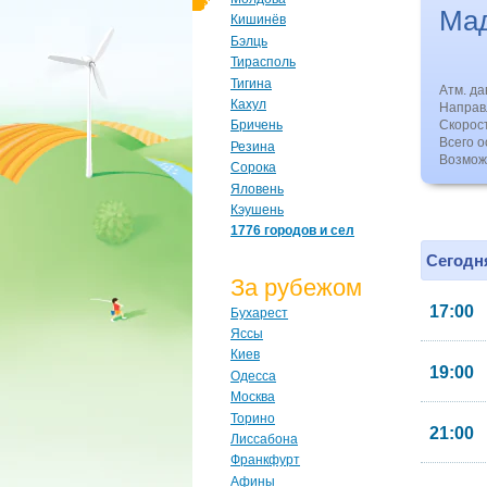
Ма
Кишинёв
Бэлць
Тирасполь
Тигина
Атм. д
Кахул
Направл
Скорос
Бричень
Всего о
Резина
Возмож
Сорока
Яловень
Кэушень
1776 городов и сел
Сегодня
За рубежом
17:00
Бухарест
Яссы
Киев
19:00
Одесса
Москва
Торино
21:00
Лиссабона
Франкфурт
Афины