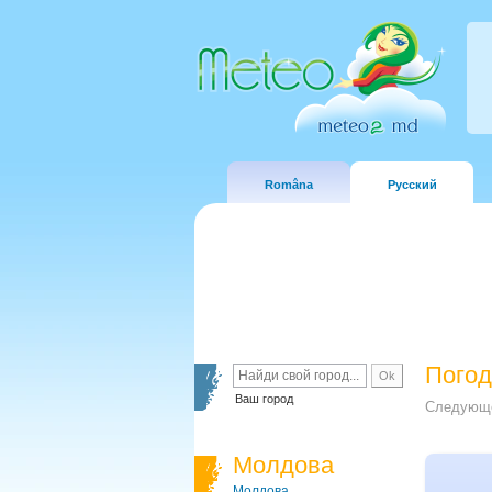
Româna
Русский
Погод
Ваш город
Следующе
Молдова
Молдова