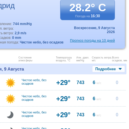
дрид
28.2° C
16:30
Погода на
авление:
744 mm/Hg
Воскресение,
9 Августа
. ветра:
2026
ть ветра:
2,9 m/s
садков:
0 mm
Прогноз погоды на 10 дней
ная погода:
Чистое небо, без осадков
Состояние
Температура
Атм. давл.
Скорость ветра.
Всего
атмосферы
воздуха, °C
мм/Hg
м/с
осадков, мм
, 9 Августа
Подробнее
Чистое небо, без
+29°
743
6
0
м/с
осадков
Чистое небо, без
+29°
743
6
0
м/с
осадков
Чистое небо, без
+29°
743
6
0
м/с
осадков
Чистое небо, без