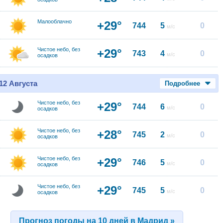
Малооблачно
+29°
744
5
0
м/с
Чистое небо, без
+29°
743
4
0
м/с
осадков
12 Августа
Подробнее
Чистое небо, без
+29°
744
6
0
м/с
осадков
Чистое небо, без
+28°
745
2
0
м/с
осадков
Чистое небо, без
+29°
746
5
0
м/с
осадков
Чистое небо, без
+29°
745
5
0
м/с
осадков
Прогноз погоды на 10 дней в Мадрид »