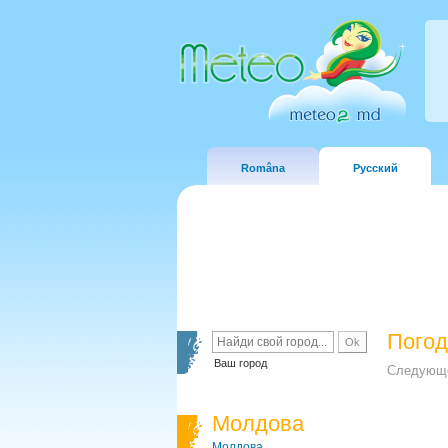
Româna
Русский
Погод
Ваш город
Следующе
Молдова
Молдова