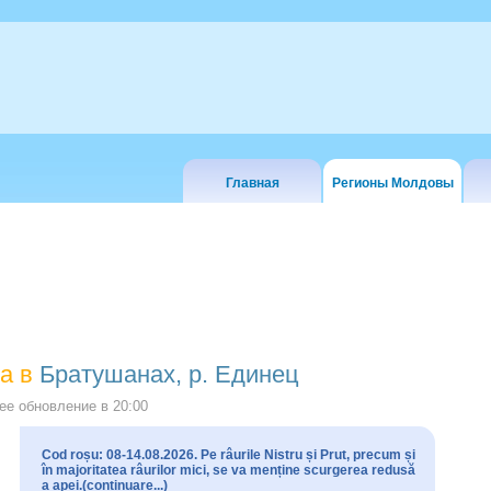
Главная
Регионы Молдовы
а в
Братушанах, р. Единец
е обновление в
20:00
Cod roșu: 08-14.08.2026. Pe râurile Nistru și Prut, precum și
în majoritatea râurilor mici, se va menține scurgerea redusă
a apei.(continuare...)