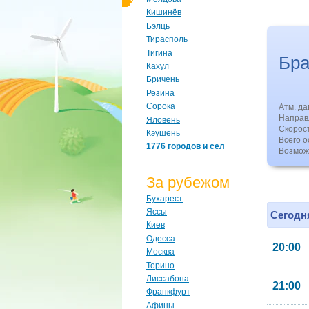
Кишинёв
Бэлць
Тирасполь
Тигина
Бр
Кахул
Бричень
Резина
Сорока
Атм. д
Направл
Яловень
Скорос
Кэушень
Всего о
1776 городов и сел
Возмож
За рубежом
Бухарест
Яссы
Сегодня
Киев
Одесса
20:00
Москва
Торино
Лиссабона
21:00
Франкфурт
Афины