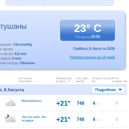
атушаны
23° C
19:50
Погода на
авление:
744 mm/Hg
Суббота,
8 Августа 2026
. ветра:
ть ветра:
6,6 m/s
Прогноз погоды на 10 дней
садков:
0 mm
ная погода:
Облачно
Состояние
Температура
Атм. давл.
Скорость ветра.
Всего
атмосферы
воздуха, °C
мм/Hg
м/с
осадков, мм
, 8 Августа
Подробнее
Малооблачно
+21°
746
4
0
м/с
Чистое небо, без
+21°
746
4
0
м/с
осадков