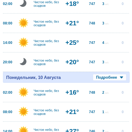
+18°
Чистое небо, без
02:00
747
3
0
м/с
осадков
+21°
Чистое небо, без
08:00
748
3
0
м/с
осадков
+25°
Чистое небо, без
14:00
747
4
0
м/с
осадков
+20°
Чистое небо, без
20:00
747
3
0
м/с
осадков
Понедельник, 10 Августа
Подробнее
+16°
Чистое небо, без
02:00
748
2
0
м/с
осадков
+21°
Чистое небо, без
08:00
747
1
0
м/с
осадков
+27°
Чистое небо, без
14:00
746
2
0
м/с