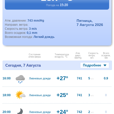
15:20
Погода на
Пятница,
Атм. давление:
743 mm/Hg
7 Августа 2026
Направл. ветра:
Скорость ветра:
3 m/s
Всего осадков:
0,1 mm
Возможная погода:
Легкий дождь
Атм.
Скорость
Всего
Состояние
Температура
давл.
ветра.
осадков,
атмосферы
воздуха, °C
мм/Hg
м/с
мм
Сегодня, 7 Августа
Подробнее
+27°
16:00
741
5
0.9
Ливневые дожди
м/с
+25°
18:00
741
3
0
Ливневые дожди
м/с
+24°
20:00
742
2
0
Ливневые дожди
м/с