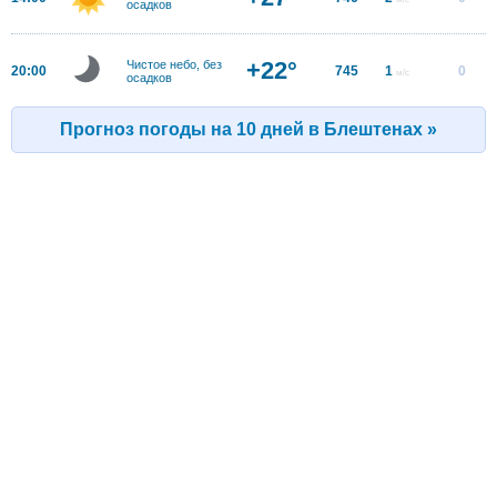
осадков
+22°
Чистое небо, без
20:00
745
1
0
м/с
осадков
Прогноз погоды на 10 дней в Блештенах »