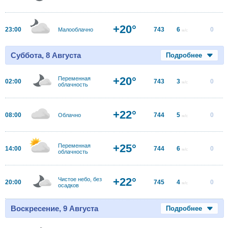
+20°
23:00
743
6
0
Малооблачно
м/с
Суббота, 8 Августа
Подробнее
+20°
Переменная
02:00
743
3
0
м/с
облачность
+22°
08:00
744
5
0
Облачно
м/с
+25°
Переменная
14:00
744
6
0
м/с
облачность
+22°
Чистое небо, без
20:00
745
4
0
м/с
осадков
Воскресение, 9 Августа
Подробнее