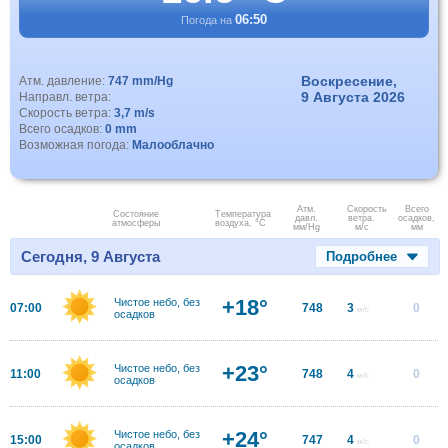
06:50
Погода на
Воскресение,
Атм. давление:
747 mm/Hg
9 Августа 2026
Направл. ветра:
Скорость ветра:
3,7 m/s
Всего осадков:
0 mm
Возможная погода:
Малооблачно
Атм.
Скорость
Всего
Состояние
Температура
давл.
ветра.
осадков,
атмосферы
воздуха, °C
мм/Hg
м/с
мм
Сегодня, 9 Августа
Подробнее
+18°
Чистое небо, без
07:00
748
3
0
м/с
осадков
+23°
Чистое небо, без
11:00
748
4
0
м/с
осадков
+24°
Чистое небо, без
15:00
747
4
0
м/с
осадков