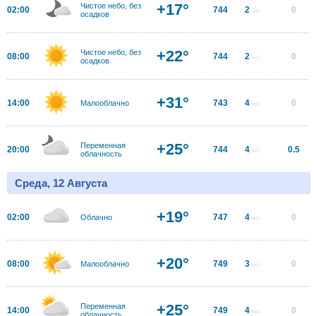
+17°
Чистое небо, без
02:00
744
2
0
м/с
осадков
+22°
Чистое небо, без
08:00
744
2
0
м/с
осадков
+31°
14:00
743
4
0
Малооблачно
м/с
+25°
Переменная
20:00
744
4
0.5
м/с
облачность
Среда, 12 Августа
+19°
02:00
747
4
0
Облачно
м/с
+20°
08:00
749
3
0
Малооблачно
м/с
+25°
Переменная
14:00
749
4
0
м/с
облачность