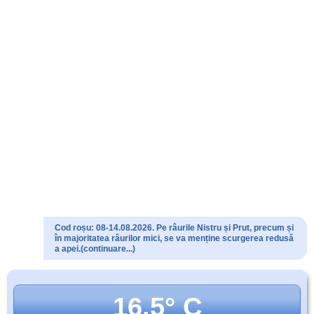
Cod roșu: 08-14.08.2026. Pe râurile Nistru și Prut, precum și
în majoritatea râurilor mici, se va menține scurgerea redusă
a apei.(continuare...)
16.5° C