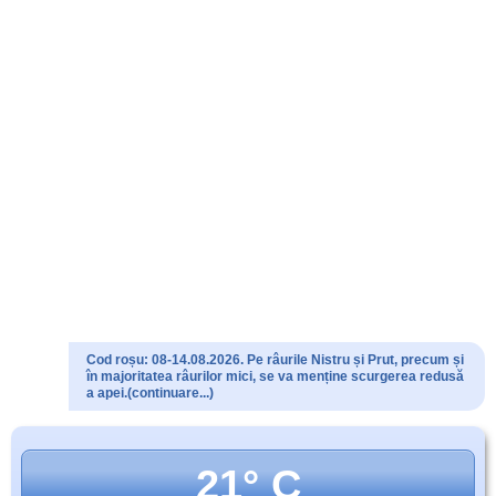
Cod roșu: 08-14.08.2026. Pe râurile Nistru și Prut, precum și
în majoritatea râurilor mici, se va menține scurgerea redusă
a apei.(continuare...)
21° C