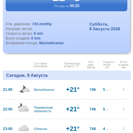
00:20
Погода на
Суббота,
Атм. давление:
745 mm/Hg
8 Августа 2026
Направл. ветра:
Скорость ветра:
6 m/s
Всего осадков:
0 mm
Возможная погода:
Малооблачно
Атм.
Скорость
Всего
Состояние
Температура
давл.
ветра.
осадков,
атмосферы
воздуха, °C
мм/Hg
м/с
мм
Сегодня, 9 Августа
+21°
21:00
746
5
0
Малооблачно
м/с
+21°
Переменная
22:00
746
5
0
м/с
облачность
+21°
23:00
746
4
0
Облачно
м/с