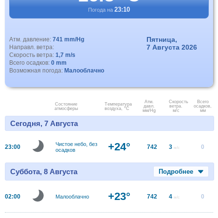
23:10
Погода на
Пятница,
Атм. давление:
741 mm/Hg
7 Августа 2026
Направл. ветра:
Скорость ветра:
1,7 m/s
Всего осадков:
0 mm
Возможная погода:
Малооблачно
Атм.
Скорость
Всего
Состояние
Температура
давл.
ветра.
осадков,
атмосферы
воздуха, °C
мм/Hg
м/с
мм
Сегодня, 7 Августа
+24°
Чистое небо, без
23:00
742
3
0
м/с
осадков
Суббота, 8 Августа
Подробнее
+23°
02:00
742
4
0
Малооблачно
м/с