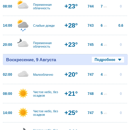
+23°
Переменная
08:00
744
7
0
м/с
облачность
+28°
14:00
743
6
0.6
Слабые дожди
м/с
+23°
Переменная
20:00
745
4
0
м/с
облачность
Воскресение, 9 Августа
Подробнее
+20°
02:00
747
4
0
Малооблачно
м/с
+21°
Чистое небо, без
08:00
748
4
0
м/с
осадков
+25°
Чистое небо, без
14:00
747
5
0
м/с
осадков