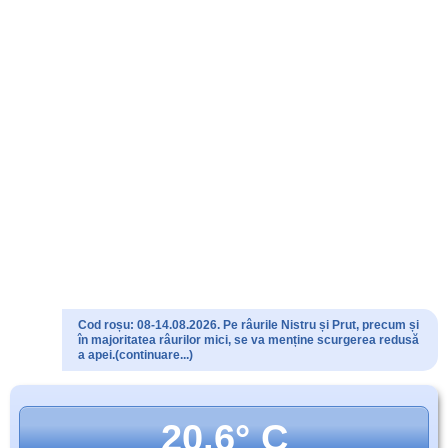
Cod roșu: 08-14.08.2026. Pe râurile Nistru și Prut, precum și
în majoritatea râurilor mici, se va menține scurgerea redusă
a apei.(continuare...)
20.6° C