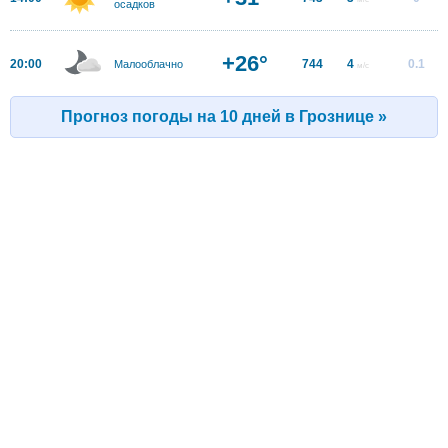
осадков
+26°
20:00
744
4
0.1
Малооблачно
м/с
Прогноз погоды на 10 дней в Грознице »