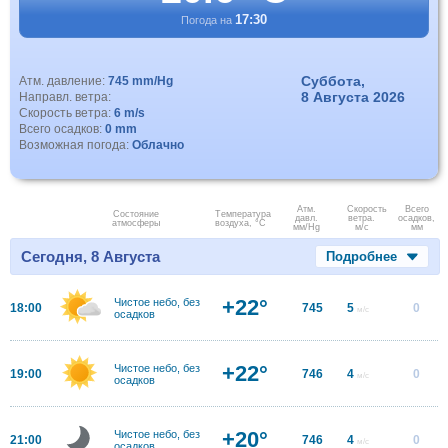
17:30
Погода на
Суббота,
Атм. давление:
745 mm/Hg
8 Августа 2026
Направл. ветра:
Скорость ветра:
6 m/s
Всего осадков:
0 mm
Возможная погода:
Облачно
Атм.
Скорость
Всего
Состояние
Температура
давл.
ветра.
осадков,
атмосферы
воздуха, °C
мм/Hg
м/с
мм
Сегодня, 8 Августа
Подробнее
+22°
Чистое небо, без
18:00
745
5
0
м/с
осадков
+22°
Чистое небо, без
19:00
746
4
0
м/с
осадков
+20°
Чистое небо, без
21:00
746
4
0
м/с
осадков