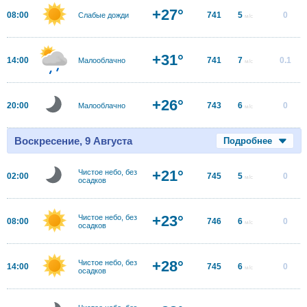
+27°
08:00
741
5
0
Слабые дожди
м/с
+31°
14:00
741
7
0.1
Малооблачно
м/с
+26°
20:00
743
6
0
Малооблачно
м/с
Воскресение, 9 Августа
Подробнее
+21°
Чистое небо, без
02:00
745
5
0
м/с
осадков
+23°
Чистое небо, без
08:00
746
6
0
м/с
осадков
+28°
Чистое небо, без
14:00
745
6
0
м/с
осадков