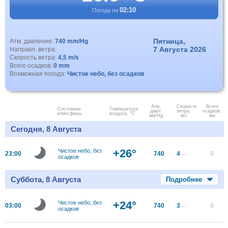
02:10
Погода на
Пятница,
Атм. давление:
740 mm/Hg
7 Августа 2026
Направл. ветра:
Скорость ветра:
4,5 m/s
Всего осадков:
0 mm
Возможная погода:
Чистое небо, без осадков
Атм.
Скорость
Всего
Состояние
Температура
давл.
ветра.
осадков,
атмосферы
воздуха, °C
мм/Hg
м/с
мм
Сегодня, 8 Августа
+26°
Чистое небо, без
23:00
740
4
0
м/с
осадков
Суббота, 8 Августа
Подробнее
+24°
Чистое небо, без
03:00
740
3
0
м/с
осадков