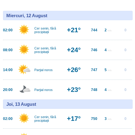
Miercuri, 12 August
+21°
Cer senin, fără
02:00
744
2
0
m/s
precipitații
+24°
Cer senin, fără
08:00
746
4
0
m/s
precipitații
+26°
14:00
747
5
0
Parţial noros
m/s
+23°
20:00
748
4
0
Parţial noros
m/s
Joi, 13 August
+17°
Cer senin, fără
02:00
750
3
0
m/s
precipitații