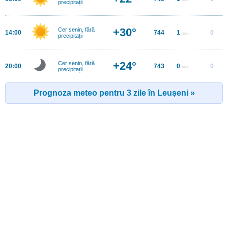
precipitații
+30°
Cer senin, fără
14:00
744
1
0
m/s
precipitații
+24°
Cer senin, fără
20:00
743
0
0
m/s
precipitații
Prognoza meteo pentru 3 zile în Leuşeni »