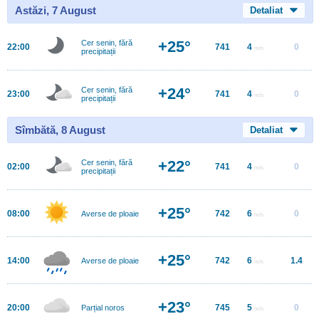
Astăzi, 7 August
Detaliat
+25°
Cer senin, fără
22:00
741
4
0
m/s
precipitații
+24°
Cer senin, fără
23:00
741
4
0
m/s
precipitații
Sîmbătă, 8 August
Detaliat
+22°
Cer senin, fără
02:00
741
4
0
m/s
precipitații
+25°
08:00
742
6
0
Averse de ploaie
m/s
+25°
14:00
742
6
1.4
Averse de ploaie
m/s
+23°
20:00
745
5
0
Parțial noros
m/s