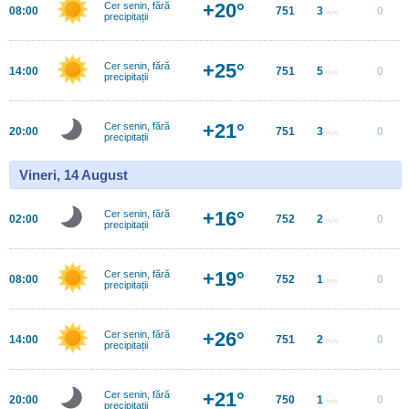
+20°
Cer senin, fără
08:00
751
3
0
m/s
precipitații
+25°
Cer senin, fără
14:00
751
5
0
m/s
precipitații
+21°
Cer senin, fără
20:00
751
3
0
m/s
precipitații
Vineri, 14 August
+16°
Cer senin, fără
02:00
752
2
0
m/s
precipitații
+19°
Cer senin, fără
08:00
752
1
0
m/s
precipitații
+26°
Cer senin, fără
14:00
751
2
0
m/s
precipitații
+21°
Cer senin, fără
20:00
750
1
0
m/s
precipitații