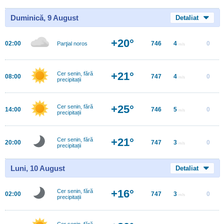
Duminică, 9 August
Detaliat
+20°
02:00
746
4
0
Parţial noros
m/s
+21°
Cer senin, fără
08:00
747
4
0
m/s
precipitații
+25°
Cer senin, fără
14:00
746
5
0
m/s
precipitații
+21°
Cer senin, fără
20:00
747
3
0
m/s
precipitații
Luni, 10 August
Detaliat
+16°
Cer senin, fără
02:00
747
3
0
m/s
precipitații
Cer senin, fără