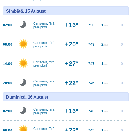
Sîmbătă, 15 August
+16°
Cer senin, fără
02:00
750
1
0
m/s
precipitații
+20°
Cer senin, fără
08:00
749
2
0
m/s
precipitații
+27°
Cer senin, fără
14:00
747
1
0
m/s
precipitații
+22°
Cer senin, fără
20:00
746
1
0
m/s
precipitații
Duminică, 16 August
+16°
Cer senin, fără
02:00
746
1
0
m/s
precipitații
+22°
Cer senin, fără
08:00
745
1
0
m/s