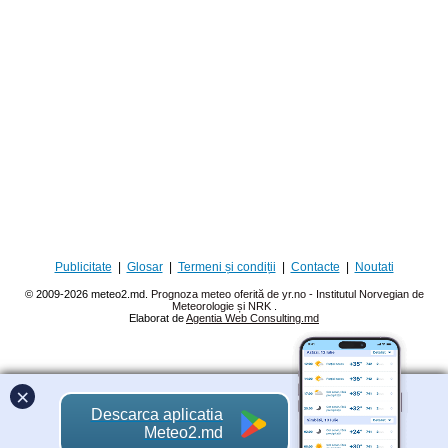
Publicitate
|
Glosar
|
Termeni și condiții
|
Contacte
|
Noutati
© 2009-2026 meteo2.md.
Prognoza meteo oferită de yr.no - Institutul Norvegian de
Meteorologie și NRK
.
Elaborat de
Agentia Web Consulting.md
×
Descarca aplicatia
Meteo2.md