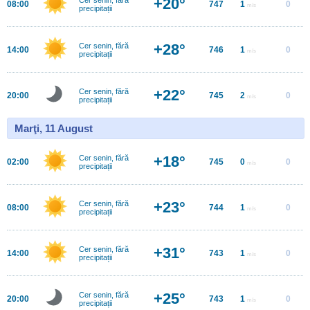
+20°
08:00
747
1
0
m/s
precipitații
+28°
Cer senin, fără
14:00
746
1
0
m/s
precipitații
+22°
Cer senin, fără
20:00
745
2
0
m/s
precipitații
Marţi, 11 August
+18°
Cer senin, fără
02:00
745
0
0
m/s
precipitații
+23°
Cer senin, fără
08:00
744
1
0
m/s
precipitații
+31°
Cer senin, fără
14:00
743
1
0
m/s
precipitații
+25°
Cer senin, fără
20:00
743
1
0
m/s
precipitații