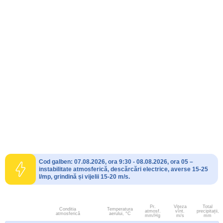
Cod galben: 07.08.2026, ora 9:30 - 08.08.2026, ora 05 –
instabilitate atmosferică, descărcări electrice, averse 15-25
l/mp, grindină și vijelii 15-20 m/s.
Pr.
Viteza
Total
Conditia
Temperatura
atmosf.
vînt.
precipitații,
atmosferică
aerului, °C
mm/Hg
m/s
mm