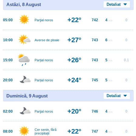
Astăzi, 8 August
Detaliat
+22°
05:00
742
4
0
Parţial noros
m/s
+27°
10:00
743
6
0
Averse de ploaie
m/s
+26°
15:00
743
5
0.1
Parțial noros
m/s
+24°
20:00
745
5
0
Parțial noros
m/s
Duminică, 9 August
Detaliat
+20°
02:00
746
4
0
Parţial noros
m/s
+22°
Cer senin, fără
08:00
747
4
0
m/s
precipitații