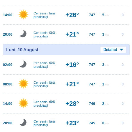
+26°
Cer senin, fără
14:00
747
5
0
m/s
precipitații
+21°
Cer senin, fără
20:00
747
3
0
m/s
precipitații
Luni, 10 August
Detaliat
+16°
Cer senin, fără
02:00
747
3
0
m/s
precipitații
+21°
Cer senin, fără
08:00
747
1
0
m/s
precipitații
+28°
Cer senin, fără
14:00
746
2
0
m/s
precipitații
+23°
Cer senin, fără
20:00
745
0
0
m/s
precipitații