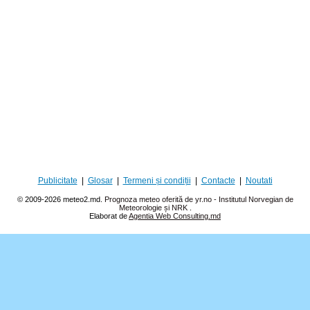
Publicitate
|
Glosar
|
Termeni și condiții
|
Contacte
|
Noutati
© 2009-2026 meteo2.md.
Prognoza meteo oferită de yr.no - Institutul Norvegian de
Meteorologie și NRK
.
Elaborat de
Agentia Web Consulting.md