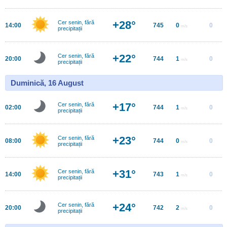
+28°
Cer senin, fără
14:00
745
0
0
m/s
precipitații
+22°
Cer senin, fără
20:00
744
1
0
m/s
precipitații
Duminică, 16 August
+17°
Cer senin, fără
02:00
744
1
0
m/s
precipitații
+23°
Cer senin, fără
08:00
744
0
0
m/s
precipitații
+31°
Cer senin, fără
14:00
743
1
0
m/s
precipitații
+24°
Cer senin, fără
20:00
742
2
0
m/s
precipitații