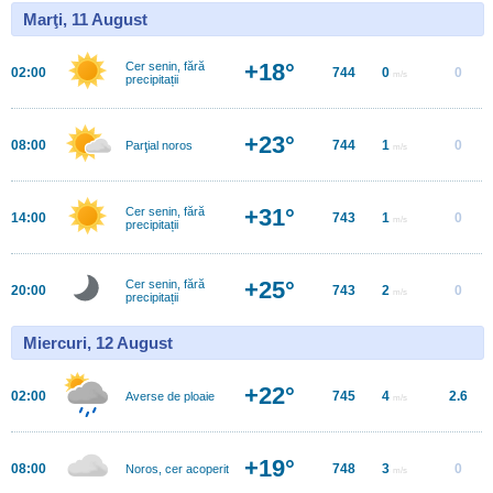
Marţi, 11 August
+18°
Cer senin, fără
02:00
744
0
0
m/s
precipitații
+23°
08:00
744
1
0
Parţial noros
m/s
+31°
Cer senin, fără
14:00
743
1
0
m/s
precipitații
+25°
Cer senin, fără
20:00
743
2
0
m/s
precipitații
Miercuri, 12 August
+22°
02:00
745
4
2.6
Averse de ploaie
m/s
+19°
08:00
748
3
0
Noros, cer acoperit
m/s