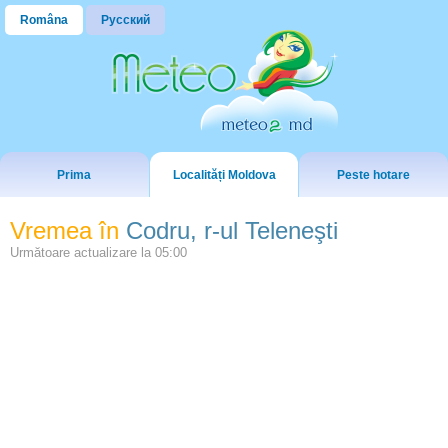
Româna
Русский
Prima
Localități Moldova
Peste hotare
Vremea în
Codru, r-ul Teleneşti
Următoare actualizare la
05:00