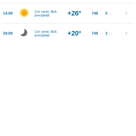
+26°
Cer senin, fără
14:00
748
5
0
m/s
precipitații
+20°
Cer senin, fără
20:00
749
3
0
m/s
precipitații