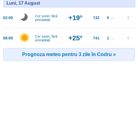
Luni, 17 August
+19°
Cer senin, fără
02:00
742
0
0
m/s
precipitații
+25°
Cer senin, fără
08:00
741
1
0
m/s
precipitații
Prognoza meteo pentru 3 zile în Codru »