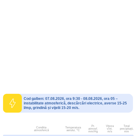
Cod galben: 07.08.2026, ora 9:30 - 08.08.2026, ora 05 –
instabilitate atmosferică, descărcări electrice, averse 15-25
l/mp, grindină și vijelii 15-20 m/s.
Pr.
Viteza
Total
Conditia
Temperatura
atmosf.
vînt.
precipitații,
atmosferică
aerului, °C
mm/Hg
m/s
mm