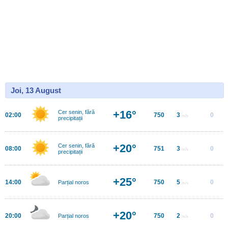
Joi, 13 August
+16°
Cer senin, fără
02:00
750
3
0
m/s
precipitații
+20°
Cer senin, fără
08:00
751
3
0
m/s
precipitații
+25°
14:00
750
5
0
Parțial noros
m/s
+20°
20:00
750
2
0
Parțial noros
m/s