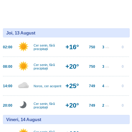
Joi, 13 August
+16°
Cer senin, fără
02:00
750
3
0
m/s
precipitații
+20°
Cer senin, fără
08:00
750
3
0
m/s
precipitații
+25°
14:00
749
4
0
Noros, cer acoperit
m/s
+20°
Cer senin, fără
20:00
749
2
0
m/s
precipitații
Vineri, 14 August
Cer senin, fără