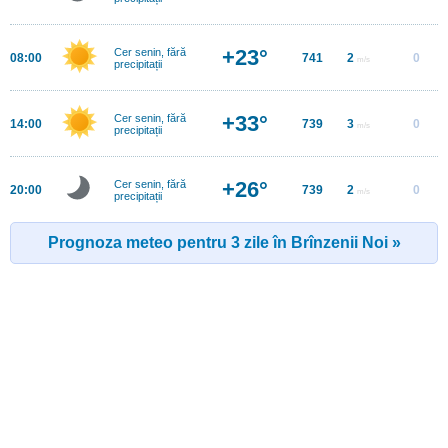
+23°
Cer senin, fără
08:00
741
2
0
m/s
precipitații
+33°
Cer senin, fără
14:00
739
3
0
m/s
precipitații
+26°
Cer senin, fără
20:00
739
2
0
m/s
precipitații
Prognoza meteo pentru 3 zile în Brînzenii Noi »