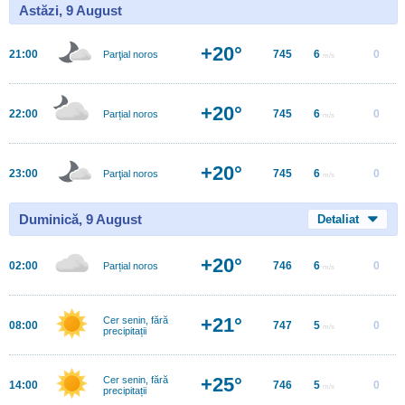
Astăzi, 9 August
+20°
21:00
745
6
0
Parţial noros
m/s
+20°
22:00
745
6
0
Parțial noros
m/s
+20°
23:00
745
6
0
Parţial noros
m/s
Duminică, 9 August
Detaliat
+20°
02:00
746
6
0
Parțial noros
m/s
+21°
Cer senin, fără
08:00
747
5
0
m/s
precipitații
+25°
Cer senin, fără
14:00
746
5
0
m/s
precipitații