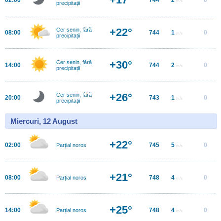
m/s
precipitații
+22°
Cer senin, fără
08:00
744
1
0
m/s
precipitații
+30°
Cer senin, fără
14:00
744
2
0
m/s
precipitații
+26°
Cer senin, fără
20:00
743
1
0
m/s
precipitații
Miercuri, 12 August
+22°
02:00
745
5
0
Parțial noros
m/s
+21°
08:00
748
4
0
Parțial noros
m/s
+25°
14:00
748
4
0
Parțial noros
m/s