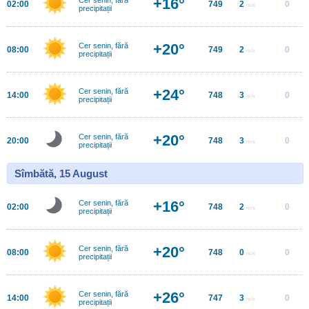
+16°
02:00
749
2
0
m/s
precipitații
+20°
Cer senin, fără
08:00
749
2
0
m/s
precipitații
+24°
Cer senin, fără
14:00
748
3
0
m/s
precipitații
+20°
Cer senin, fără
20:00
748
3
0
m/s
precipitații
Sîmbătă, 15 August
+16°
Cer senin, fără
02:00
748
2
0
m/s
precipitații
+20°
Cer senin, fără
08:00
748
0
0
m/s
precipitații
+26°
Cer senin, fără
14:00
747
3
0
m/s
precipitații