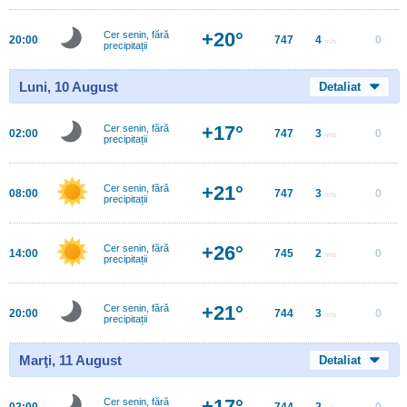
+20°
Cer senin, fără
20:00
747
4
0
m/s
precipitații
Luni, 10 August
Detaliat
+17°
Cer senin, fără
02:00
747
3
0
m/s
precipitații
+21°
Cer senin, fără
08:00
747
3
0
m/s
precipitații
+26°
Cer senin, fără
14:00
745
2
0
m/s
precipitații
+21°
Cer senin, fără
20:00
744
3
0
m/s
precipitații
Marţi, 11 August
Detaliat
+17°
Cer senin, fără
02:00
744
2
0