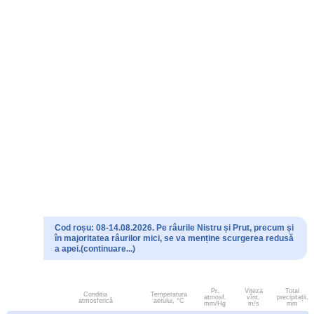
Cod roșu: 08-14.08.2026. Pe râurile Nistru și Prut, precum și
în majoritatea râurilor mici, se va menține scurgerea redusă
a apei.(continuare...)
Pr.
Viteza
Total
Conditia
Temperatura
atmosf.
vînt.
precipitații,
atmosferică
aerului, °C
mm/Hg
m/s
mm