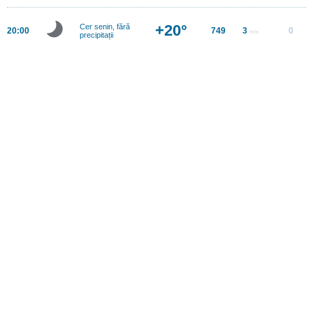
+20°
Cer senin, fără
20:00
749
3
0
m/s
precipitații