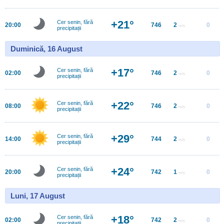
+21°
Cer senin, fără
20:00
746
2
0
m/s
precipitații
Duminică, 16 August
+17°
Cer senin, fără
02:00
746
2
0
m/s
precipitații
+22°
Cer senin, fără
08:00
746
2
0
m/s
precipitații
+29°
Cer senin, fără
14:00
744
2
0
m/s
precipitații
+24°
Cer senin, fără
20:00
742
1
0
m/s
precipitații
Luni, 17 August
+18°
Cer senin, fără
02:00
742
2
0
m/s
precipitații