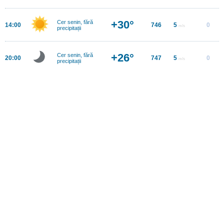
+30°
Cer senin, fără
14:00
746
5
0
m/s
precipitații
+26°
Cer senin, fără
20:00
747
5
0
m/s
precipitații