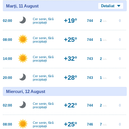
Marţi, 11 August
Detaliat
+19°
Cer senin, fără
02:00
744
2
0
m/s
precipitații
+25°
Cer senin, fără
08:00
744
1
0
m/s
precipitații
+32°
Cer senin, fără
14:00
743
2
0
m/s
precipitații
+28°
Cer senin, fără
20:00
743
1
0
m/s
precipitații
Miercuri, 12 August
+22°
Cer senin, fără
02:00
744
2
0
m/s
precipitații
+25°
Cer senin, fără
08:00
746
7
0
m/s
precipitații