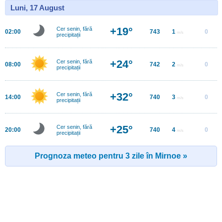
Luni, 17 August
+19°
Cer senin, fără
02:00
743
1
0
m/s
precipitații
+24°
Cer senin, fără
08:00
742
2
0
m/s
precipitații
+32°
Cer senin, fără
14:00
740
3
0
m/s
precipitații
+25°
Cer senin, fără
20:00
740
4
0
m/s
precipitații
Prognoza meteo pentru 3 zile în Mirnoe »