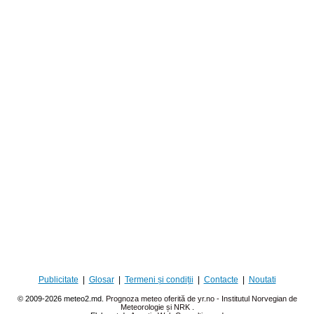
Publicitate
|
Glosar
|
Termeni și condiții
|
Contacte
|
Noutati
© 2009-2026 meteo2.md.
Prognoza meteo oferită de yr.no - Institutul Norvegian de
Meteorologie și NRK
.