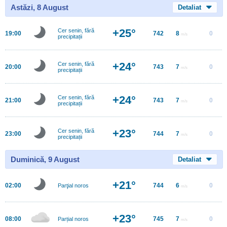
Astăzi, 8 August
Detaliat
+25°
Cer senin, fără
19:00
742
8
0
m/s
precipitații
+24°
Cer senin, fără
20:00
743
7
0
m/s
precipitații
+24°
Cer senin, fără
21:00
743
7
0
m/s
precipitații
+23°
Cer senin, fără
23:00
744
7
0
m/s
precipitații
Duminică, 9 August
Detaliat
+21°
02:00
744
6
0
Parţial noros
m/s
+23°
08:00
745
7
0
Parțial noros
m/s