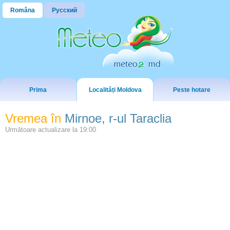
Româna
Русский
Prima
Localități Moldova
Peste hotare
Vremea în
Mirnoe, r-ul Taraclia
Următoare actualizare la
19:00