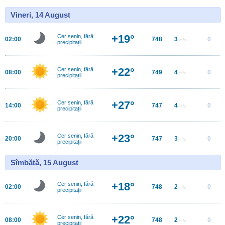
Vineri, 14 August
+19°
Cer senin, fără
02:00
748
3
0
m/s
precipitații
+22°
Cer senin, fără
08:00
749
4
0
m/s
precipitații
+27°
Cer senin, fără
14:00
747
4
0
m/s
precipitații
+23°
Cer senin, fără
20:00
747
3
0
m/s
precipitații
Sîmbătă, 15 August
+18°
Cer senin, fără
02:00
748
2
0
m/s
precipitații
+22°
Cer senin, fără
08:00
748
2
0
m/s
precipitații