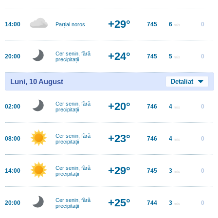
+29°
14:00
745
6
0
Parțial noros
m/s
+24°
Cer senin, fără
20:00
745
5
0
m/s
precipitații
Luni, 10 August
Detaliat
+20°
Cer senin, fără
02:00
746
4
0
m/s
precipitații
+23°
Cer senin, fără
08:00
746
4
0
m/s
precipitații
+29°
Cer senin, fără
14:00
745
3
0
m/s
precipitații
+25°
Cer senin, fără
20:00
744
3
0
m/s
precipitații