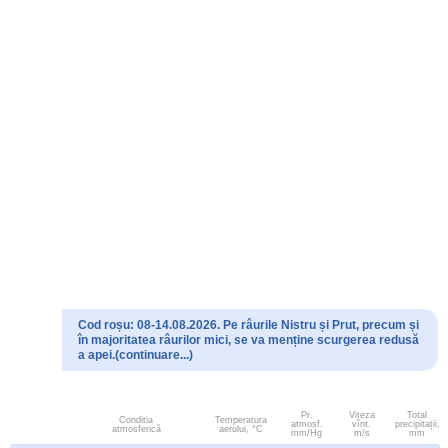
Cod roșu: 08-14.08.2026. Pe râurile Nistru și Prut, precum și
în majoritatea râurilor mici, se va menține scurgerea redusă
a apei.(continuare...)
Pr.
Viteza
Total
Conditia
Temperatura
atmosf.
vînt.
precipitații,
atmosferică
aerului, °C
mm/Hg
m/s
mm