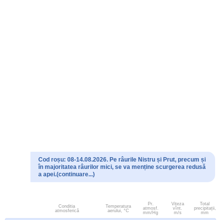
Cod roșu: 08-14.08.2026. Pe râurile Nistru și Prut, precum și
în majoritatea râurilor mici, se va menține scurgerea redusă
a apei.(continuare...)
Pr.
Viteza
Total
Conditia
Temperatura
atmosf.
vînt.
precipitații,
atmosferică
aerului, °C
mm/Hg
m/s
mm