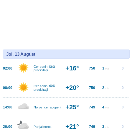
Joi, 13 August
+16°
Cer senin, fără
02:00
750
3
0
m/s
precipitații
+20°
Cer senin, fără
08:00
750
2
0
m/s
precipitații
+25°
14:00
749
4
0
Noros, cer acoperit
m/s
+21°
20:00
749
3
0
Parțial noros
m/s