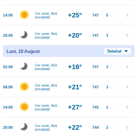
+25°
Cer senin, fără
14:00
747
5
0
m/s
precipitații
+20°
Cer senin, fără
20:00
747
3
0
m/s
precipitații
Luni, 10 August
Detaliat
+16°
Cer senin, fără
02:00
747
3
0
m/s
precipitații
+21°
Cer senin, fără
08:00
747
3
0
m/s
precipitații
+27°
Cer senin, fără
14:00
745
1
0
m/s
precipitații
+22°
Cer senin, fără
20:00
744
2
0
m/s
precipitații