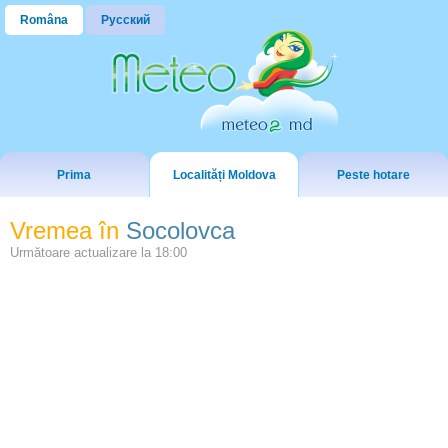
Româna
Русский
Prima
Localități Moldova
Peste hotare
Vremea în
Socolovca
Următoare actualizare la
18:00