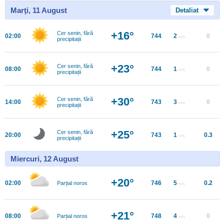
Marţi, 11 August
Detaliat
+16°
Cer senin, fără
02:00
744
2
0
m/s
precipitații
+23°
Cer senin, fără
08:00
744
1
0
m/s
precipitații
+30°
Cer senin, fără
14:00
743
3
0
m/s
precipitații
+25°
Cer senin, fără
20:00
743
1
0.3
m/s
precipitații
Miercuri, 12 August
+20°
02:00
746
5
0.2
Parțial noros
m/s
+21°
08:00
748
4
0
Parțial noros
m/s