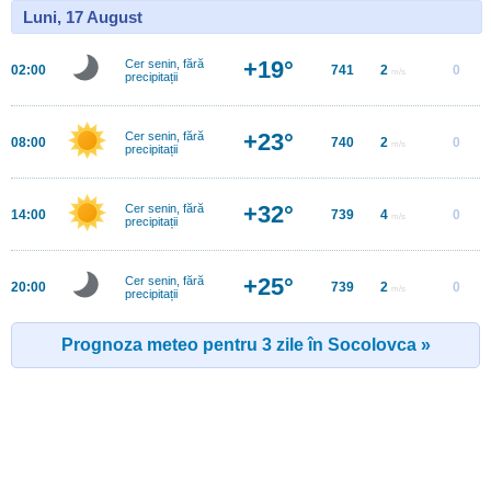
Luni, 17 August
+19°
Cer senin, fără
02:00
741
2
0
m/s
precipitații
+23°
Cer senin, fără
08:00
740
2
0
m/s
precipitații
+32°
Cer senin, fără
14:00
739
4
0
m/s
precipitații
+25°
Cer senin, fără
20:00
739
2
0
m/s
precipitații
Prognoza meteo pentru 3 zile în Socolovca »