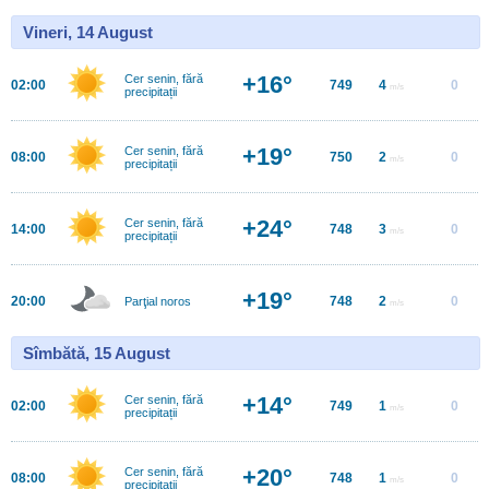
Vineri, 14 August
+16°
Cer senin, fără
02:00
749
4
0
m/s
precipitații
+19°
Cer senin, fără
08:00
750
2
0
m/s
precipitații
+24°
Cer senin, fără
14:00
748
3
0
m/s
precipitații
+19°
20:00
748
2
0
Parţial noros
m/s
Sîmbătă, 15 August
+14°
Cer senin, fără
02:00
749
1
0
m/s
precipitații
+20°
Cer senin, fără
08:00
748
1
0
m/s
precipitații