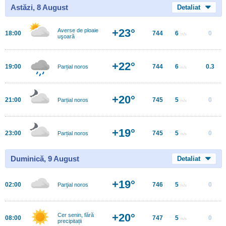
Astăzi, 8 August
Detaliat
+23°
Averse de ploaie
18:00
744
6
0
m/s
uşoară
+22°
19:00
744
6
0.3
Parțial noros
m/s
+20°
21:00
745
5
0
Parțial noros
m/s
+19°
23:00
745
5
0
Parțial noros
m/s
Duminică, 9 August
Detaliat
+19°
02:00
746
5
0
Parţial noros
m/s
+20°
Cer senin, fără
08:00
747
5
0
m/s
precipitații