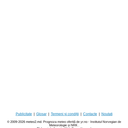
Publicitate
|
Glosar
|
Termeni și condiții
|
Contacte
|
Noutati
© 2009-2026 meteo2.md.
Prognoza meteo oferită de yr.no - Institutul Norvegian de
Meteorologie și NRK
.