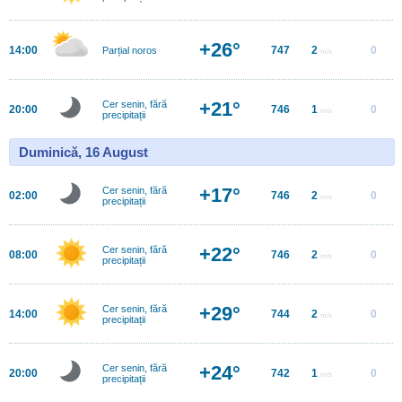
+26°
14:00
747
2
0
Parțial noros
m/s
+21°
Cer senin, fără
20:00
746
1
0
m/s
precipitații
Duminică, 16 August
+17°
Cer senin, fără
02:00
746
2
0
m/s
precipitații
+22°
Cer senin, fără
08:00
746
2
0
m/s
precipitații
+29°
Cer senin, fără
14:00
744
2
0
m/s
precipitații
+24°
Cer senin, fără
20:00
742
1
0
m/s
precipitații