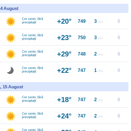
14 August
Cer senin, fără
+20°
749
3
0
m/s
precipitații
Cer senin, fără
+23°
750
3
0
m/s
precipitații
Cer senin, fără
+29°
748
2
0
m/s
precipitații
Cer senin, fără
+22°
747
1
0
m/s
precipitații
, 15 August
Cer senin, fără
+18°
747
2
0
m/s
precipitații
Cer senin, fără
+24°
747
2
0
m/s
precipitații
Cer senin, fără