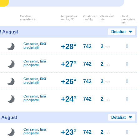
Conditia
Temperatura
Pr. atmosf.
Viteza vînt.
Total
atmosferică
aerului, °C
mm/Hg
m/s
precipitații,
mm
 6 August
Detaliat
Cer senin, fără
+28°
742
2
0
m/s
precipitații
Cer senin, fără
+27°
742
2
0
m/s
precipitații
Cer senin, fără
+26°
742
2
0
m/s
precipitații
Cer senin, fără
+24°
742
2
0
m/s
precipitații
7 August
Detaliat
Cer senin, fără
+23°
742
2
0
m/s
precipitații