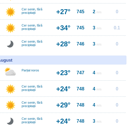
Cer senin, fără
+27°
745
2
0
m/s
precipitații
Cer senin, fără
+34°
745
3
0.1
m/s
precipitații
Cer senin, fără
+28°
746
3
0
m/s
precipitații
 August
Parțial noros
+23°
747
4
0
m/s
Cer senin, fără
+24°
748
4
0
m/s
precipitații
Cer senin, fără
+29°
748
4
0
m/s
precipitații
Cer senin, fără
+24°
748
3
0
m/s
precipitații