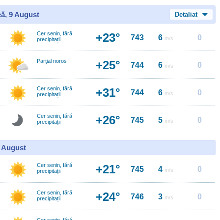
ă, 9 August
Detaliat
Cer senin, fără
+23°
743
6
0
m/s
precipitații
Parţial noros
+25°
744
6
0
m/s
Cer senin, fără
+31°
744
6
0
m/s
precipitații
Cer senin, fără
+26°
745
5
0
m/s
precipitații
0 August
Cer senin, fără
+21°
745
4
0
m/s
precipitații
Cer senin, fără
+24°
746
3
0
m/s
precipitații