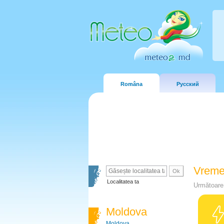
Româna
Русский
Vreme
Localitatea ta
Următoare 
Moldova
Moldova