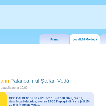
Prima
Localități Moldova
a în
Palanca, r-ul Ştefan-Vodă
actualizare la
19:00
COD GALBEN: 06.08.2026, ora 15 – 07.08.2026, ora 01,
descărcări electrice, averse 15-25 l/mp, grindină și vijelii 15-
20 m/s în zonele vizate.