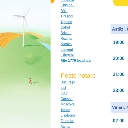
Chişinău
Bălţi
Tiraspol
Tighina
Cahul
Astăzi,
Briceni
Rezina
19:00
Soroca
Ialoveni
Căuşeni
20:00
Alte 1776 localități
Peste hotare
21:00
Bucureşti
Iaşi
23:00
Kiev
Odessa
Moscova
Vineri, 
Torino
Lisabona
02:00
Frankfurt
Atena