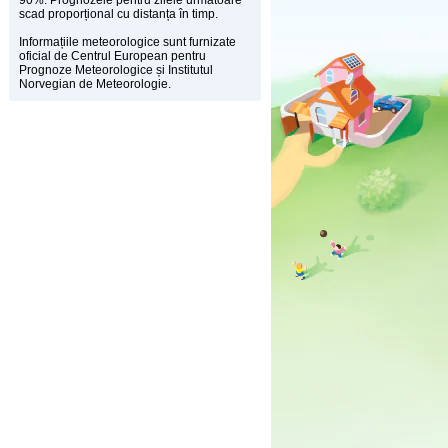
90%. Prognozele pentru zilele următoare
scad proporțional cu distanța în timp.
Informațiile meteorologice sunt furnizate
oficial de Centrul European pentru
Prognoze Meteorologice și Institutul
Norvegian de Meteorologie.