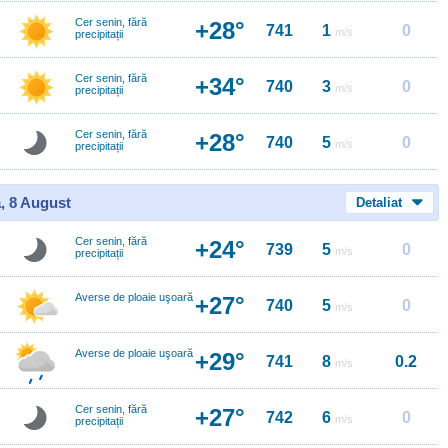
Cer senin, fără
+28°
741
1
0
m/s
precipitații
Cer senin, fără
+34°
740
3
0
m/s
precipitații
Cer senin, fără
+28°
740
5
0
m/s
precipitații
, 8 August
Detaliat
Cer senin, fără
+24°
739
5
0
m/s
precipitații
Averse de ploaie uşoară
+27°
740
5
0
m/s
Averse de ploaie uşoară
+29°
741
8
0.2
m/s
Cer senin, fără
+27°
742
6
0
m/s
precipitații