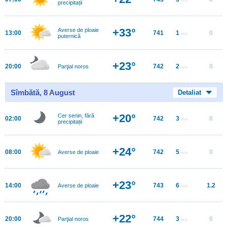
precipitații
+33°
Averse de ploaie
13:00
741
1
0
m/s
puternică
+23°
20:00
742
2
0
Parţial noros
m/s
Sîmbătă, 8 August
Detaliat
+20°
Cer senin, fără
02:00
742
3
0
m/s
precipitații
+24°
08:00
742
5
0
Averse de ploaie
m/s
+23°
14:00
743
6
1.2
Averse de ploaie
m/s
+22°
20:00
744
3
0
Parţial noros
m/s