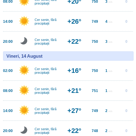
+20°
08:00
750
3
0
m/s
precipitații
+26°
Cer senin, fără
14:00
749
4
0
m/s
precipitații
+22°
Cer senin, fără
20:00
750
3
0
m/s
precipitații
Vineri, 14 August
+16°
Cer senin, fără
02:00
750
1
0
m/s
precipitații
+21°
Cer senin, fără
08:00
751
1
0
m/s
precipitații
+27°
Cer senin, fără
14:00
749
2
0
m/s
precipitații
+22°
Cer senin, fără
20:00
748
2
0
m/s
precipitații