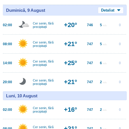
Duminică, 9 August
Detaliat
+20°
Cer senin, fără
02:00
746
5
0
m/s
precipitații
+21°
Cer senin, fără
08:00
747
5
0
m/s
precipitații
+25°
Cer senin, fără
14:00
747
6
0
m/s
precipitații
+21°
Cer senin, fără
20:00
747
2
0
m/s
precipitații
Luni, 10 August
+16°
Cer senin, fără
02:00
747
2
0
m/s
precipitații
+21°
Cer senin, fără
08:00
747
1
0
m/s