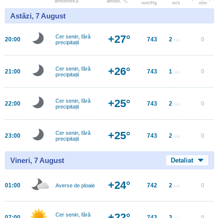
atmosferică
aerului, °C
mm/Hg
m/s
mm
Astăzi, 7 August
+27°
Cer senin, fără
20:00
743
2
0
m/s
precipitații
+26°
Cer senin, fără
21:00
743
1
0
m/s
precipitații
+25°
Cer senin, fără
22:00
743
2
0
m/s
precipitații
+25°
Cer senin, fără
23:00
743
2
0
m/s
precipitații
Vineri, 7 August
Detaliat
+24°
01:00
742
2
0
Averse de ploaie
m/s
+22°
Cer senin, fără
07:00
743
3
0
m/s