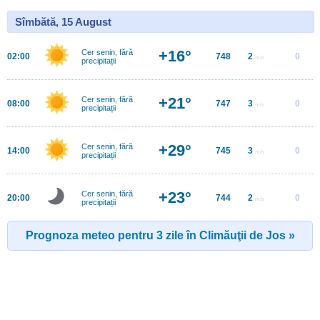
Sîmbătă, 15 August
+16°
Cer senin, fără
02:00
748
2
0
m/s
precipitații
+21°
Cer senin, fără
08:00
747
3
0
m/s
precipitații
+29°
Cer senin, fără
14:00
745
3
0
m/s
precipitații
+23°
Cer senin, fără
20:00
744
2
0
m/s
precipitații
Prognoza meteo pentru 3 zile în Climăuţii de Jos »