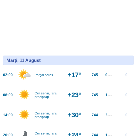
Marţi, 11 August
+17°
02:00
745
0
0
Parţial noros
m/s
+23°
Cer senin, fără
08:00
745
1
0
m/s
precipitații
+30°
Cer senin, fără
14:00
744
3
0
m/s
precipitații
+24°
Cer senin, fără
20:00
744
1
0
m/s