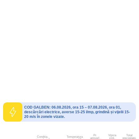
COD GALBEN: 06.08.2026, ora 15 – 07.08.2026, ora 01,
descărcări electrice, averse 15-25 l/mp, grindină și vijelii 15-
20 m/s în zonele vizate.
Pr.
Viteza
Total
Conditia
Temperatura
atmosf.
vînt.
precipitații,