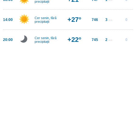
precipitații
+27°
Cer senin, fără
14:00
746
3
0
m/s
precipitații
+22°
Cer senin, fără
20:00
745
2
0
m/s
precipitații