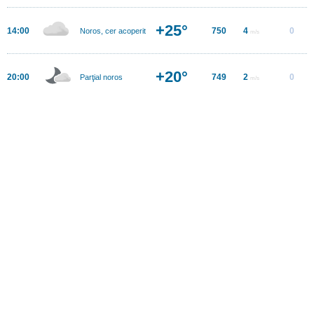
+25°
14:00
750
4
0
Noros, cer acoperit
m/s
+20°
20:00
749
2
0
Parţial noros
m/s