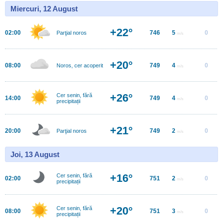
Miercuri, 12 August
+22°
02:00
746
5
0
Parţial noros
m/s
+20°
08:00
749
4
0
Noros, cer acoperit
m/s
+26°
Cer senin, fără
14:00
749
4
0
m/s
precipitații
+21°
20:00
749
2
0
Parţial noros
m/s
Joi, 13 August
+16°
Cer senin, fără
02:00
751
2
0
m/s
precipitații
+20°
Cer senin, fără
08:00
751
3
0
m/s
precipitații