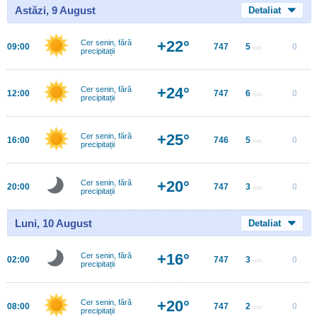
Astăzi, 9 August
Detaliat
+22°
Cer senin, fără
09:00
747
5
0
m/s
precipitații
+24°
Cer senin, fără
12:00
747
6
0
m/s
precipitații
+25°
Cer senin, fără
16:00
746
5
0
m/s
precipitații
+20°
Cer senin, fără
20:00
747
3
0
m/s
precipitații
Luni, 10 August
Detaliat
+16°
Cer senin, fără
02:00
747
3
0
m/s
precipitații
+20°
Cer senin, fără
08:00
747
2
0
m/s
precipitații