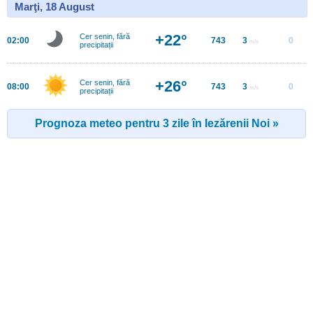
Marţi, 18 August
+22°
Cer senin, fără
02:00
743
3
0
m/s
precipitații
+26°
Cer senin, fără
08:00
743
3
0
m/s
precipitații
Prognoza meteo pentru 3 zile în Iezărenii Noi »