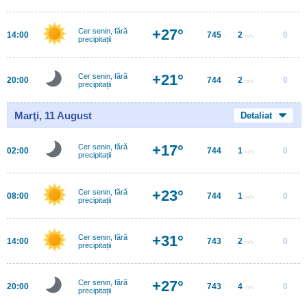
+27°
Cer senin, fără
14:00
745
2
0
m/s
precipitații
+21°
Cer senin, fără
20:00
744
2
0
m/s
precipitații
Marţi, 11 August
Detaliat
+17°
Cer senin, fără
02:00
744
1
0
m/s
precipitații
+23°
Cer senin, fără
08:00
744
1
0
m/s
precipitații
+31°
Cer senin, fără
14:00
743
2
0
m/s
precipitații
+27°
Cer senin, fără
20:00
743
4
0
m/s
precipitații