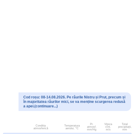
Cod roșu: 08-14.08.2026. Pe râurile Nistru și Prut, precum și
în majoritatea râurilor mici, se va menține scurgerea redusă
a apei.(continuare...)
Pr.
Viteza
Total
Conditia
Temperatura
atmosf.
vînt.
precipitații,
atmosferică
aerului, °C
mm/Hg
m/s
mm