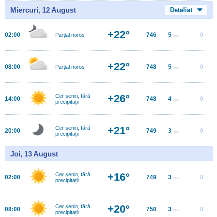
Miercuri, 12 August
Detaliat
+22°
02:00
746
5
0
Parțial noros
m/s
+22°
08:00
748
5
0
Parțial noros
m/s
+26°
Cer senin, fără
14:00
748
4
0
m/s
precipitații
+21°
Cer senin, fără
20:00
749
3
0
m/s
precipitații
Joi, 13 August
+16°
Cer senin, fără
02:00
749
3
0
m/s
precipitații
+20°
Cer senin, fără
08:00
750
3
0
m/s
precipitații