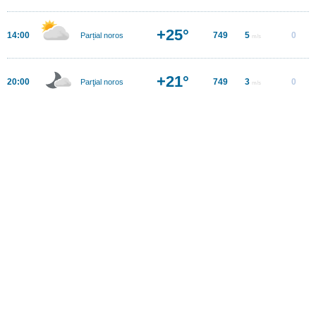
+25°
14:00
749
5
0
Parțial noros
m/s
+21°
20:00
749
3
0
Parţial noros
m/s