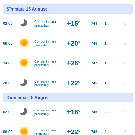
Sîmbătă, 15 August
+15°
Cer senin, fără
02:00
748
1
0
m/s
precipitații
+20°
Cer senin, fără
08:00
748
1
0
m/s
precipitații
+26°
Cer senin, fără
14:00
747
1
0
m/s
precipitații
+22°
Cer senin, fără
20:00
746
1
0
m/s
precipitații
Duminică, 16 August
+16°
Cer senin, fără
02:00
746
2
0
m/s
precipitații
+22°
Cer senin, fără
08:00
746
2
0
m/s
precipitații