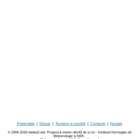
Publicitate
|
Glosar
|
Termeni și condiții
|
Contacte
|
Noutati
© 2009-2026 meteo2.md.
Prognoza meteo oferită de yr.no - Institutul Norvegian de
Meteorologie și NRK
.