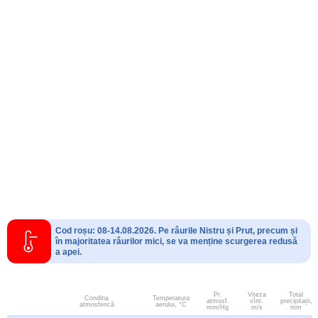
Cod roșu: 08-14.08.2026. Pe râurile Nistru și Prut, precum și
în majoritatea râurilor mici, se va menține scurgerea redusă
a apei.
Pr.
Viteza
Total
Conditia
Temperatura
atmosf.
vînt.
precipitații,
atmosferică
aerului, °C
mm/Hg
m/s
mm