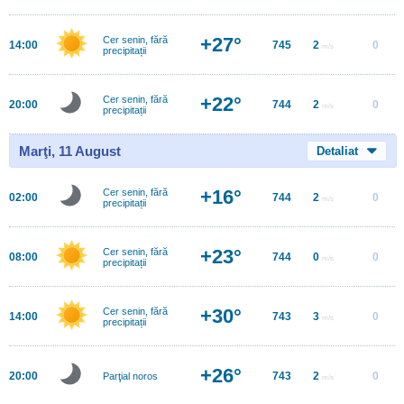
+27°
Cer senin, fără
14:00
745
2
0
m/s
precipitații
+22°
Cer senin, fără
20:00
744
2
0
m/s
precipitații
Marţi, 11 August
Detaliat
+16°
Cer senin, fără
02:00
744
2
0
m/s
precipitații
+23°
Cer senin, fără
08:00
744
0
0
m/s
precipitații
+30°
Cer senin, fără
14:00
743
3
0
m/s
precipitații
+26°
20:00
743
2
0
Parţial noros
m/s