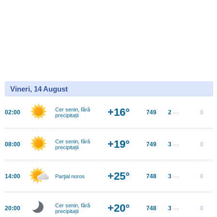
Vineri, 14 August
+16°
Cer senin, fără
02:00
749
2
0
m/s
precipitații
+19°
Cer senin, fără
08:00
749
3
0
m/s
precipitații
+25°
14:00
748
3
0
Parţial noros
m/s
+20°
Cer senin, fără
20:00
748
3
0
m/s
precipitații