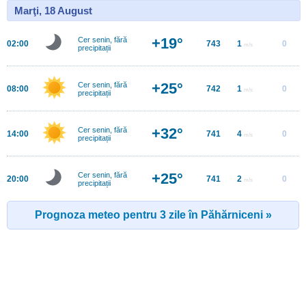
Marţi, 18 August
+19°
Cer senin, fără
02:00
743
1
0
m/s
precipitații
+25°
Cer senin, fără
08:00
742
1
0
m/s
precipitații
+32°
Cer senin, fără
14:00
741
4
0
m/s
precipitații
+25°
Cer senin, fără
20:00
741
2
0
m/s
precipitații
Prognoza meteo pentru 3 zile în Păhărniceni »