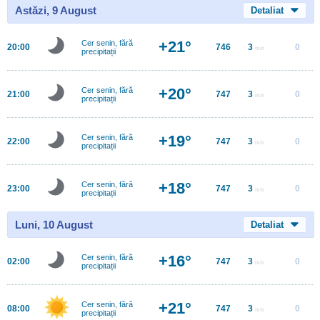
Astăzi, 9 August
Detaliat
+21°
Cer senin, fără
20:00
746
3
0
m/s
precipitații
+20°
Cer senin, fără
21:00
747
3
0
m/s
precipitații
+19°
Cer senin, fără
22:00
747
3
0
m/s
precipitații
+18°
Cer senin, fără
23:00
747
3
0
m/s
precipitații
Luni, 10 August
Detaliat
+16°
Cer senin, fără
02:00
747
3
0
m/s
precipitații
+21°
Cer senin, fără
08:00
747
3
0
m/s
precipitații