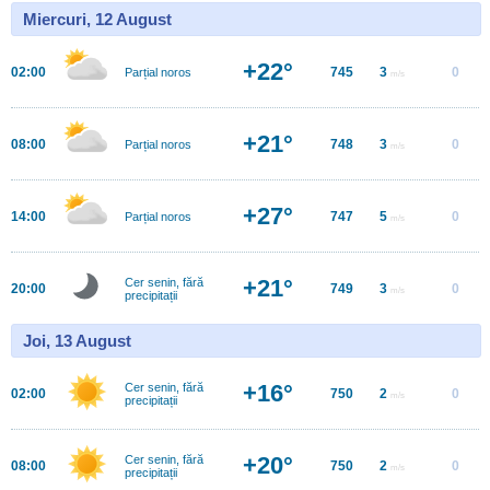
Miercuri, 12 August
+22°
02:00
745
3
0
Parțial noros
m/s
+21°
08:00
748
3
0
Parțial noros
m/s
+27°
14:00
747
5
0
Parțial noros
m/s
+21°
Cer senin, fără
20:00
749
3
0
m/s
precipitații
Joi, 13 August
+16°
Cer senin, fără
02:00
750
2
0
m/s
precipitații
+20°
Cer senin, fără
08:00
750
2
0
m/s
precipitații