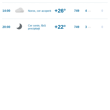
+26°
14:00
749
4
0
Noros, cer acoperit
m/s
+22°
Cer senin, fără
20:00
749
3
0
m/s
precipitații