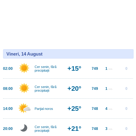
Vineri, 14 August
+15°
Cer senin, fără
02:00
749
1
0
m/s
precipitații
+20°
Cer senin, fără
08:00
749
1
0
m/s
precipitații
+25°
14:00
748
4
0
Parţial noros
m/s
+21°
Cer senin, fără
20:00
748
3
0
m/s
precipitații