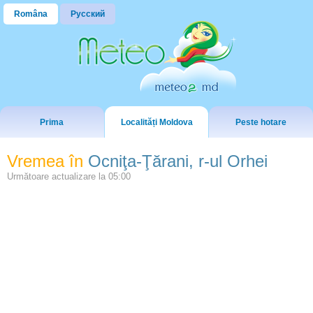
Româna
Русский
Prima
Localități Moldova
Peste hotare
Vremea în
Ocniţa-Ţărani, r-ul Orhei
Următoare actualizare la
05:00