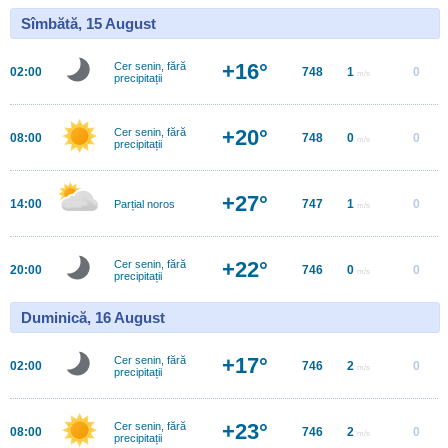
Sîmbătă, 15 August
+16°
Cer senin, fără
02:00
748
1
0
m/s
precipitații
+20°
Cer senin, fără
08:00
748
0
0
m/s
precipitații
+27°
14:00
747
1
0
Parțial noros
m/s
+22°
Cer senin, fără
20:00
746
0
0
m/s
precipitații
Duminică, 16 August
+17°
Cer senin, fără
02:00
746
2
0
m/s
precipitații
+23°
Cer senin, fără
08:00
746
2
0
m/s
precipitații