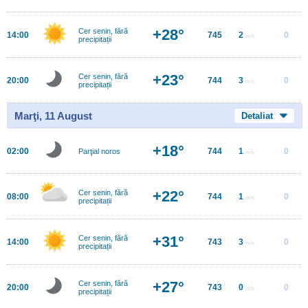
+28°
Cer senin, fără
14:00
745
2
0
m/s
precipitații
+23°
Cer senin, fără
20:00
744
3
0
m/s
precipitații
Marţi, 11 August
Detaliat
+18°
02:00
744
1
0
Parţial noros
m/s
+22°
Cer senin, fără
08:00
744
1
0
m/s
precipitații
+31°
Cer senin, fără
14:00
743
3
0
m/s
precipitații
+27°
Cer senin, fără
20:00
743
0
0
m/s
precipitații