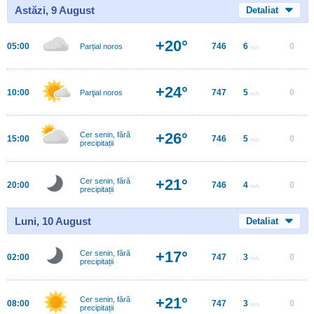
Astăzi, 9 August
Detaliat
+20°
05:00
746
6
0
Parțial noros
m/s
+24°
10:00
747
5
0
Parţial noros
m/s
+26°
Cer senin, fără
15:00
746
5
0
m/s
precipitații
+21°
Cer senin, fără
20:00
746
4
0
m/s
precipitații
Luni, 10 August
Detaliat
+17°
Cer senin, fără
02:00
747
3
0
m/s
precipitații
+21°
Cer senin, fără
08:00
747
3
0
m/s
precipitații