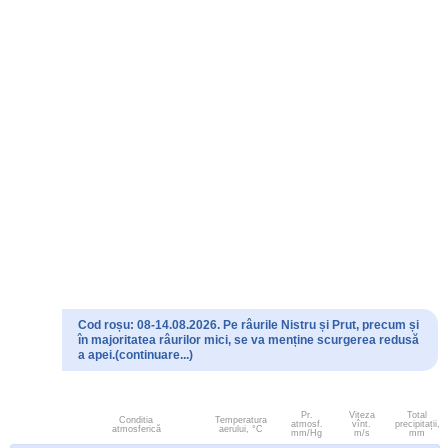
Cod roșu: 08-14.08.2026. Pe râurile Nistru și Prut, precum și
în majoritatea râurilor mici, se va menține scurgerea redusă
a apei.(continuare...)
Pr.
Viteza
Total
Conditia
Temperatura
atmosf.
vînt.
precipitații,
atmosferică
aerului, °C
mm/Hg
m/s
mm