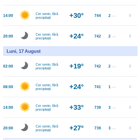
+30°
Cer senin, fără
14:00
744
2
0
m/s
precipitații
+24°
Cer senin, fără
20:00
742
2
0
m/s
precipitații
Luni, 17 August
+19°
Cer senin, fără
02:00
742
2
0
m/s
precipitații
+24°
Cer senin, fără
08:00
741
1
0
m/s
precipitații
+33°
Cer senin, fără
14:00
739
3
0
m/s
precipitații
+27°
Cer senin, fără
20:00
739
3
0
m/s
precipitații