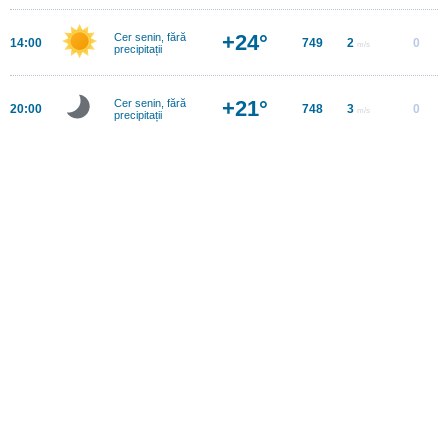
+24°
Cer senin, fără
14:00
749
2
0
m/s
precipitații
+21°
Cer senin, fără
20:00
748
3
0
m/s
precipitații