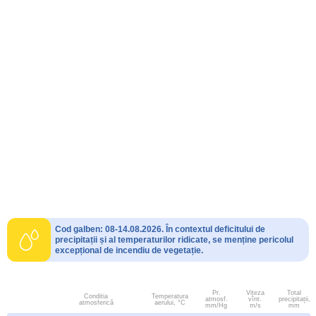
Cod galben: 08-14.08.2026. În contextul deficitului de
precipitații și al temperaturilor ridicate, se menține pericolul
excepțional de incendiu de vegetație.
Pr.
Viteza
Total
Conditia
Temperatura
atmosf.
vînt.
precipitații,
atmosferică
aerului, °C
mm/Hg
m/s
mm