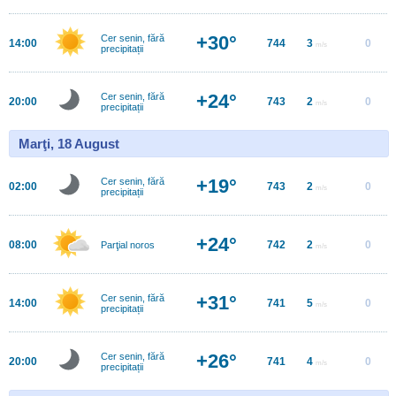
+30°
Cer senin, fără
14:00
744
3
0
m/s
precipitații
+24°
Cer senin, fără
20:00
743
2
0
m/s
precipitații
Marţi, 18 August
+19°
Cer senin, fără
02:00
743
2
0
m/s
precipitații
+24°
08:00
742
2
0
Parţial noros
m/s
+31°
Cer senin, fără
14:00
741
5
0
m/s
precipitații
+26°
Cer senin, fără
20:00
741
4
0
m/s
precipitații