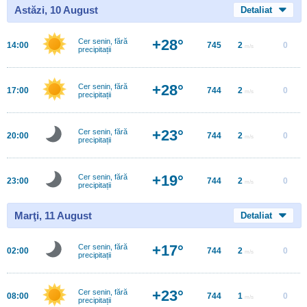
Astăzi, 10 August
Detaliat
+28°
Cer senin, fără
14:00
745
2
0
m/s
precipitații
+28°
Cer senin, fără
17:00
744
2
0
m/s
precipitații
+23°
Cer senin, fără
20:00
744
2
0
m/s
precipitații
+19°
Cer senin, fără
23:00
744
2
0
m/s
precipitații
Marţi, 11 August
Detaliat
+17°
Cer senin, fără
02:00
744
2
0
m/s
precipitații
+23°
Cer senin, fără
08:00
744
1
0
m/s
precipitații