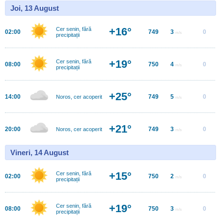
Joi, 13 August
+16°
Cer senin, fără
02:00
749
3
0
m/s
precipitații
+19°
Cer senin, fără
08:00
750
4
0
m/s
precipitații
+25°
14:00
749
5
0
Noros, cer acoperit
m/s
+21°
20:00
749
3
0
Noros, cer acoperit
m/s
Vineri, 14 August
+15°
Cer senin, fără
02:00
750
2
0
m/s
precipitații
+19°
Cer senin, fără
08:00
750
3
0
m/s
precipitații