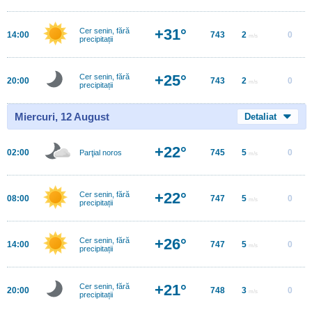
+31°
Cer senin, fără
14:00
743
2
0
m/s
precipitații
+25°
Cer senin, fără
20:00
743
2
0
m/s
precipitații
Miercuri, 12 August
Detaliat
+22°
02:00
745
5
0
Parţial noros
m/s
+22°
Cer senin, fără
08:00
747
5
0
m/s
precipitații
+26°
Cer senin, fără
14:00
747
5
0
m/s
precipitații
+21°
Cer senin, fără
20:00
748
3
0
m/s
precipitații