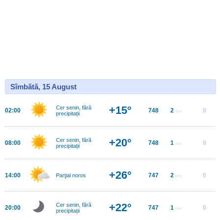
Sîmbătă, 15 August
+15°
Cer senin, fără
02:00
748
2
0
m/s
precipitații
+20°
Cer senin, fără
08:00
748
1
0
m/s
precipitații
+26°
14:00
747
2
0
Parţial noros
m/s
+22°
Cer senin, fără
20:00
747
1
0
m/s
precipitații