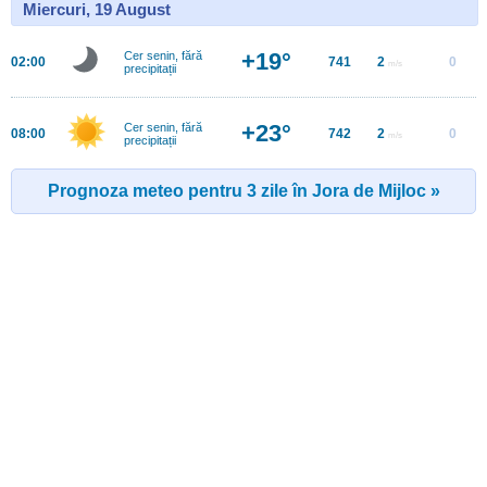
Miercuri, 19 August
+19°
Cer senin, fără
02:00
741
2
0
m/s
precipitații
+23°
Cer senin, fără
08:00
742
2
0
m/s
precipitații
Prognoza meteo pentru 3 zile în Jora de Mijloc »