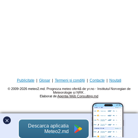
Publicitate
|
Glosar
|
Termeni și condiții
|
Contacte
|
Noutati
© 2009-2026 meteo2.md.
Prognoza meteo oferită de yr.no - Institutul Norvegian de
Meteorologie și NRK
.
Elaborat de
Agentia Web Consulting.md
×
Descarca aplicatia
Meteo2.md