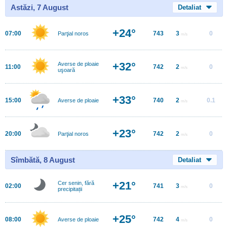
Astăzi, 7 August
Detaliat
+24°
07:00
743
3
0
Parţial noros
m/s
+32°
Averse de ploaie
11:00
742
2
0
m/s
uşoară
+33°
15:00
740
2
0.1
Averse de ploaie
m/s
+23°
20:00
742
2
0
Parţial noros
m/s
Sîmbătă, 8 August
Detaliat
+21°
Cer senin, fără
02:00
741
3
0
m/s
precipitații
+25°
08:00
742
4
0
Averse de ploaie
m/s