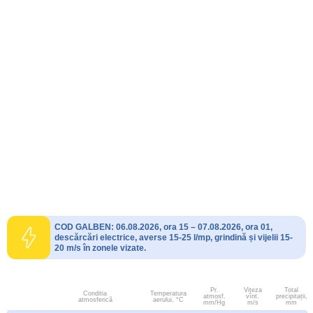
COD GALBEN: 06.08.2026, ora 15 – 07.08.2026, ora 01,
descărcări electrice, averse 15-25 l/mp, grindină și vijelii 15-
20 m/s în zonele vizate.
Pr.
Viteza
Total
Conditia
Temperatura
atmosf.
vînt.
precipitații,
atmosferică
aerului, °C
mm/Hg
m/s
mm