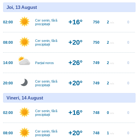
Joi, 13 August
+16°
Cer senin, fără
02:00
750
2
0
m/s
precipitații
+20°
Cer senin, fără
08:00
750
2
0
m/s
precipitații
+26°
14:00
749
2
0
Parțial noros
m/s
+20°
Cer senin, fără
20:00
749
2
0
m/s
precipitații
Vineri, 14 August
+16°
Cer senin, fără
02:00
748
0
0
m/s
precipitații
+20°
Cer senin, fără
08:00
748
1
0
m/s
precipitații