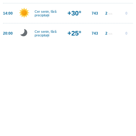
+30°
Cer senin, fără
14:00
743
2
0
m/s
precipitații
+25°
Cer senin, fără
20:00
743
2
0
m/s
precipitații