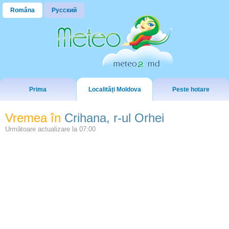
Româna
Русский
Prima
Localități Moldova
Peste hotare
Vremea în
Crihana, r-ul Orhei
Următoare actualizare la
07:00