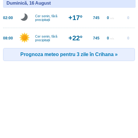
Duminică, 16 August
+17°
Cer senin, fără
02:00
745
0
0
m/s
precipitații
+22°
Cer senin, fără
08:00
745
0
0
m/s
precipitații
Prognoza meteo pentru 3 zile în Crihana »