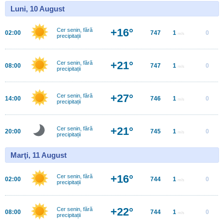
Luni, 10 August
+16°
Cer senin, fără
02:00
747
1
0
m/s
precipitații
+21°
Cer senin, fără
08:00
747
1
0
m/s
precipitații
+27°
Cer senin, fără
14:00
746
1
0
m/s
precipitații
+21°
Cer senin, fără
20:00
745
1
0
m/s
precipitații
Marţi, 11 August
+16°
Cer senin, fără
02:00
744
1
0
m/s
precipitații
+22°
Cer senin, fără
08:00
744
1
0
m/s
precipitații