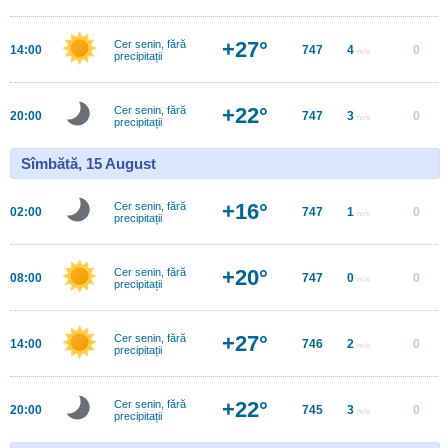
+27°
Cer senin, fără
14:00
747
4
0
m/s
precipitații
+22°
Cer senin, fără
20:00
747
3
0
m/s
precipitații
Sîmbătă, 15 August
+16°
Cer senin, fără
02:00
747
1
0
m/s
precipitații
+20°
Cer senin, fără
08:00
747
0
0
m/s
precipitații
+27°
Cer senin, fără
14:00
746
2
0
m/s
precipitații
+22°
Cer senin, fără
20:00
745
3
0
m/s
precipitații