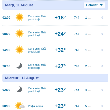
Marţi, 11 August
Detaliat
+18°
Cer senin, fără
02:00
744
1
0
m/s
precipitații
+24°
Cer senin, fără
08:00
744
1
0
m/s
precipitații
+32°
Cer senin, fără
14:00
743
1
0
m/s
precipitații
+27°
Cer senin, fără
20:00
743
2
0
m/s
precipitații
Miercuri, 12 August
+23°
Cer senin, fără
02:00
745
4
0
m/s
precipitații
+23°
08:00
747
5
0
Parţial noros
m/s