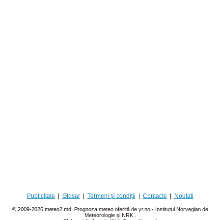
Publicitate
|
Glosar
|
Termeni și condiții
|
Contacte
|
Noutati
© 2009-2026 meteo2.md.
Prognoza meteo oferită de yr.no - Institutul Norvegian de
Meteorologie și NRK
.