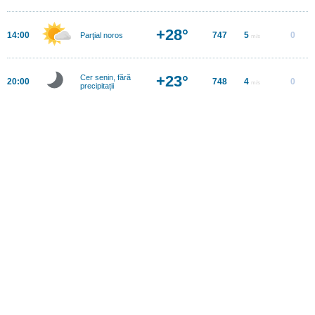
+28°
14:00
747
5
0
Parţial noros
m/s
+23°
Cer senin, fără
20:00
748
4
0
m/s
precipitații