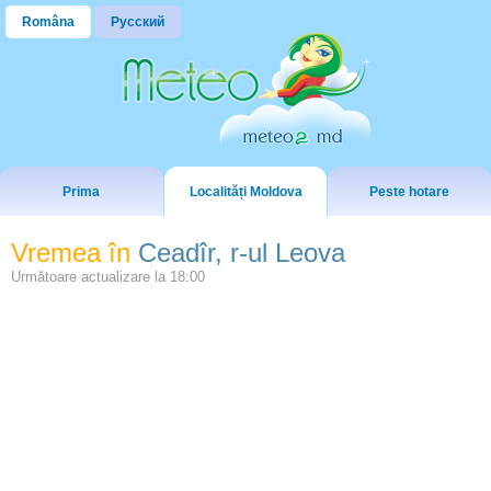
Româna
Русский
Prima
Localități Moldova
Peste hotare
Vremea în
Ceadîr, r-ul Leova
Următoare actualizare la
18:00