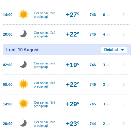
+27°
Cer senin, fără
14:00
746
6
0
m/s
precipitații
+22°
Cer senin, fără
20:00
746
4
0
m/s
precipitații
Luni, 10 August
Detaliat
+19°
Cer senin, fără
02:00
746
3
0
m/s
precipitații
+22°
Cer senin, fără
08:00
746
3
0
m/s
precipitații
+29°
Cer senin, fără
14:00
745
3
0
m/s
precipitații
+23°
Cer senin, fără
20:00
744
2
0
m/s
precipitații