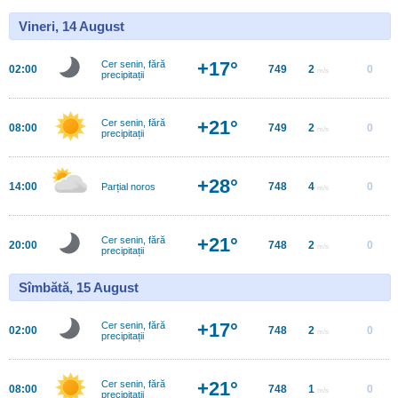
Vineri, 14 August
+17°
Cer senin, fără
02:00
749
2
0
m/s
precipitații
+21°
Cer senin, fără
08:00
749
2
0
m/s
precipitații
+28°
14:00
748
4
0
Parțial noros
m/s
+21°
Cer senin, fără
20:00
748
2
0
m/s
precipitații
Sîmbătă, 15 August
+17°
Cer senin, fără
02:00
748
2
0
m/s
precipitații
+21°
Cer senin, fără
08:00
748
1
0
m/s
precipitații