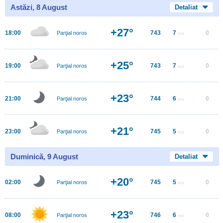
Astăzi, 8 August
Detaliat
+27°
18:00
743
7
0
Parţial noros
m/s
+25°
19:00
743
7
0
Parţial noros
m/s
+23°
21:00
744
6
0
Parţial noros
m/s
+21°
23:00
745
5
0
Parţial noros
m/s
Duminică, 9 August
Detaliat
+20°
02:00
745
5
0
Parţial noros
m/s
+23°
08:00
746
6
0
Parţial noros
m/s