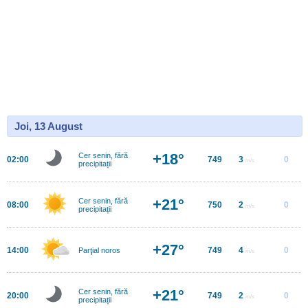
Joi, 13 August
+18°
Cer senin, fără
02:00
749
3
0
m/s
precipitații
+21°
Cer senin, fără
08:00
750
2
0
m/s
precipitații
+27°
14:00
749
4
0
Parţial noros
m/s
+21°
Cer senin, fără
20:00
749
2
0
m/s
precipitații