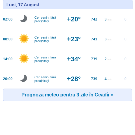
Luni, 17 August
+20°
Cer senin, fără
02:00
742
3
0
m/s
precipitații
+23°
Cer senin, fără
08:00
741
3
0
m/s
precipitații
+34°
Cer senin, fără
14:00
739
2
0
m/s
precipitații
+28°
Cer senin, fără
20:00
739
4
0
m/s
precipitații
Prognoza meteo pentru 3 zile în Ceadîr »