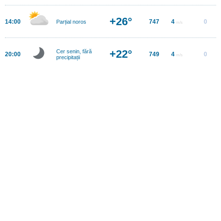
+26°
14:00
747
4
0
Parțial noros
m/s
+22°
Cer senin, fără
20:00
749
4
0
m/s
precipitații