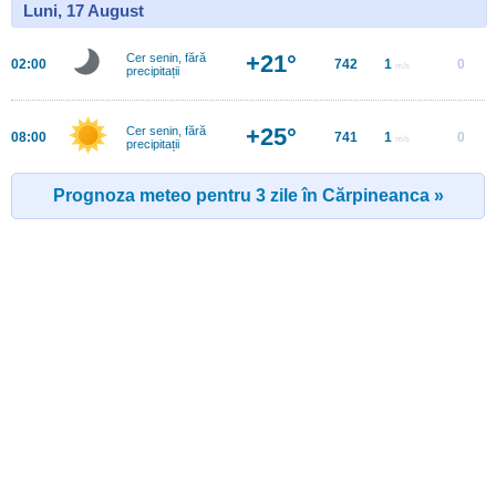
Luni, 17 August
+21°
Cer senin, fără
02:00
742
1
0
m/s
precipitații
+25°
Cer senin, fără
08:00
741
1
0
m/s
precipitații
Prognoza meteo pentru 3 zile în Cărpineanca »