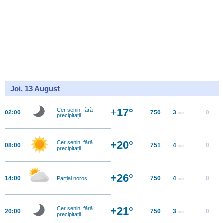
Joi, 13 August
+17°
Cer senin, fără
02:00
750
3
0
m/s
precipitații
+20°
Cer senin, fără
08:00
751
4
0
m/s
precipitații
+26°
14:00
750
4
0
Parțial noros
m/s
+21°
Cer senin, fără
20:00
750
3
0
m/s
precipitații