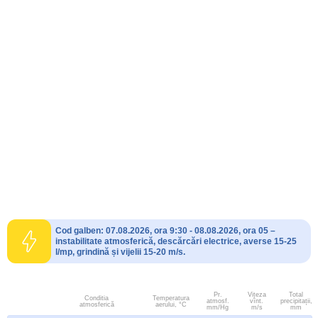
Cod galben: 07.08.2026, ora 9:30 - 08.08.2026, ora 05 –
instabilitate atmosferică, descărcări electrice, averse 15-25
l/mp, grindină și vijelii 15-20 m/s.
Pr.
Viteza
Total
Conditia
Temperatura
atmosf.
vînt.
precipitații,
atmosferică
aerului, °C
mm/Hg
m/s
mm