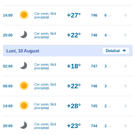
+27°
Cer senin, fără
14:00
746
6
0
m/s
precipitații
+22°
Cer senin, fără
20:00
746
4
0
m/s
precipitații
Luni, 10 August
Detaliat
+18°
Cer senin, fără
02:00
747
3
0
m/s
precipitații
+22°
Cer senin, fără
08:00
746
3
0
m/s
precipitații
+28°
Cer senin, fără
14:00
745
2
0
m/s
precipitații
+23°
Cer senin, fără
20:00
744
2
0
m/s
precipitații