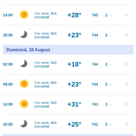
+28°
Cer senin, fără
14:00
745
2
0
m/s
precipitații
+23°
Cer senin, fără
20:00
744
2
0
m/s
precipitații
Duminică, 16 August
+18°
Cer senin, fără
02:00
744
2
0
m/s
precipitații
+23°
Cer senin, fără
08:00
744
2
0
m/s
precipitații
+31°
Cer senin, fără
14:00
743
3
0
m/s
precipitații
+25°
Cer senin, fără
20:00
742
2
0
m/s
precipitații