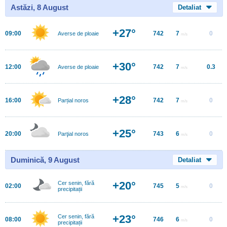
Astăzi, 8 August
Detaliat
+27°
09:00
742
7
0
Averse de ploaie
m/s
+30°
12:00
742
7
0.3
Averse de ploaie
m/s
+28°
16:00
742
7
0
Parțial noros
m/s
+25°
20:00
743
6
0
Parţial noros
m/s
Duminică, 9 August
Detaliat
+20°
Cer senin, fără
02:00
745
5
0
m/s
precipitații
+23°
Cer senin, fără
08:00
746
6
0
m/s
precipitații