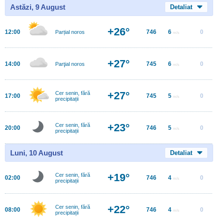
Astăzi, 9 August
Detaliat
+26°
12:00
746
6
0
Parțial noros
m/s
+27°
14:00
745
6
0
Parţial noros
m/s
+27°
Cer senin, fără
17:00
745
5
0
m/s
precipitații
+23°
Cer senin, fără
20:00
746
5
0
m/s
precipitații
Luni, 10 August
Detaliat
+19°
Cer senin, fără
02:00
746
4
0
m/s
precipitații
+22°
Cer senin, fără
08:00
746
4
0
m/s
precipitații