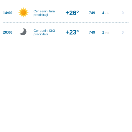
+26°
Cer senin, fără
14:00
749
4
0
m/s
precipitații
+23°
Cer senin, fără
20:00
749
2
0
m/s
precipitații