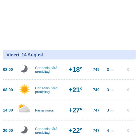
Vineri, 14 August
+18°
Cer senin, fără
02:00
749
3
0
m/s
precipitații
+21°
Cer senin, fără
08:00
749
3
0
m/s
precipitații
+27°
14:00
747
3
0
Parțial noros
m/s
+22°
Cer senin, fără
20:00
747
4
0
m/s
precipitații