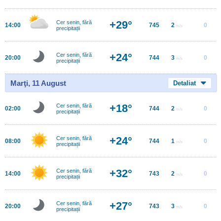
+29°
Cer senin, fără
14:00
745
2
0
m/s
precipitații
+24°
Cer senin, fără
20:00
744
3
0
m/s
precipitații
Marţi, 11 August
Detaliat
+18°
Cer senin, fără
02:00
744
2
0
m/s
precipitații
+24°
Cer senin, fără
08:00
744
1
0
m/s
precipitații
+32°
Cer senin, fără
14:00
743
2
0
m/s
precipitații
+27°
Cer senin, fără
20:00
743
3
0
m/s
precipitații