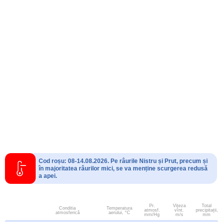
Cod roșu: 08-14.08.2026. Pe râurile Nistru și Prut, precum și
în majoritatea râurilor mici, se va menține scurgerea redusă
a apei.
Pr.
Viteza
Total
Conditia
Temperatura
atmosf.
vînt.
precipitații,
atmosferică
aerului, °C
mm/Hg
m/s
mm