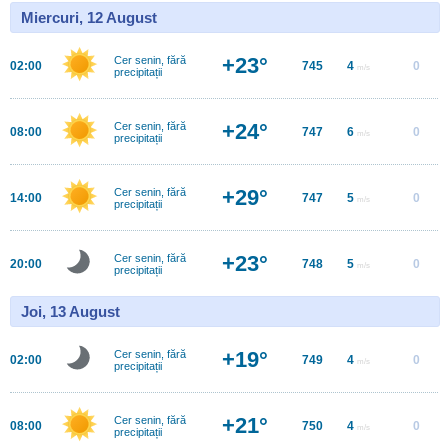
Miercuri, 12 August
+23°
Cer senin, fără
02:00
745
4
0
m/s
precipitații
+24°
Cer senin, fără
08:00
747
6
0
m/s
precipitații
+29°
Cer senin, fără
14:00
747
5
0
m/s
precipitații
+23°
Cer senin, fără
20:00
748
5
0
m/s
precipitații
Joi, 13 August
+19°
Cer senin, fără
02:00
749
4
0
m/s
precipitații
+21°
Cer senin, fără
08:00
750
4
0
m/s
precipitații