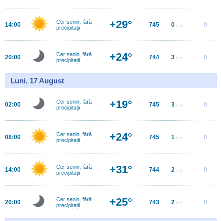
+29°
Cer senin, fără
14:00
745
0
0
m/s
precipitații
+24°
Cer senin, fără
20:00
744
3
0
m/s
precipitații
Luni, 17 August
+19°
Cer senin, fără
02:00
745
3
0
m/s
precipitații
+24°
Cer senin, fără
08:00
745
1
0
m/s
precipitații
+31°
Cer senin, fără
14:00
744
2
0
m/s
precipitații
+25°
Cer senin, fără
20:00
743
2
0
m/s
precipitații