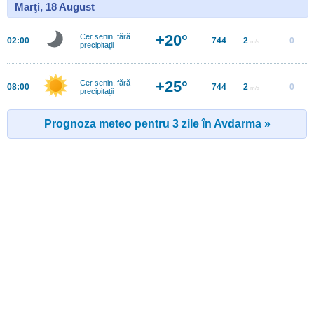
Marţi, 18 August
+20°
Cer senin, fără
02:00
744
2
0
m/s
precipitații
+25°
Cer senin, fără
08:00
744
2
0
m/s
precipitații
Prognoza meteo pentru 3 zile în Avdarma »