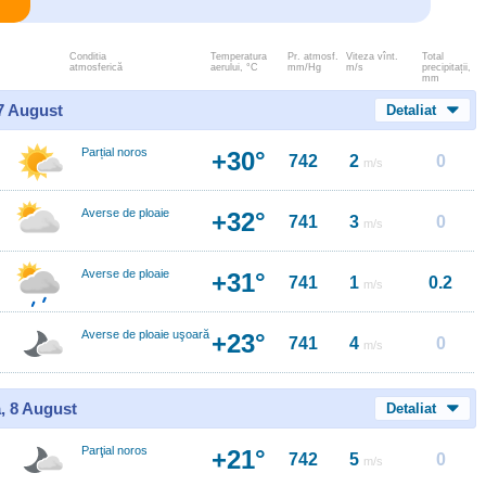
Conditia
Temperatura
Pr. atmosf.
Viteza vînt.
Total
atmosferică
aerului, °C
mm/Hg
m/s
precipitații,
mm
 7 August
Detaliat
Parțial noros
+30°
742
2
0
m/s
Averse de ploaie
+32°
741
3
0
m/s
Averse de ploaie
+31°
741
1
0.2
m/s
Averse de ploaie uşoară
+23°
741
4
0
m/s
, 8 August
Detaliat
Parţial noros
+21°
742
5
0
m/s