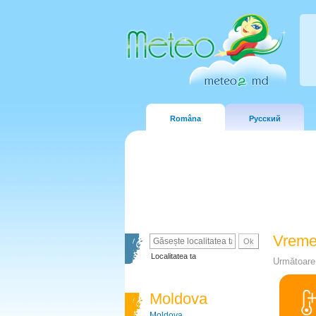
Româna
Русский
Vreme
Localitatea ta
Următoare 
Moldova
Moldova