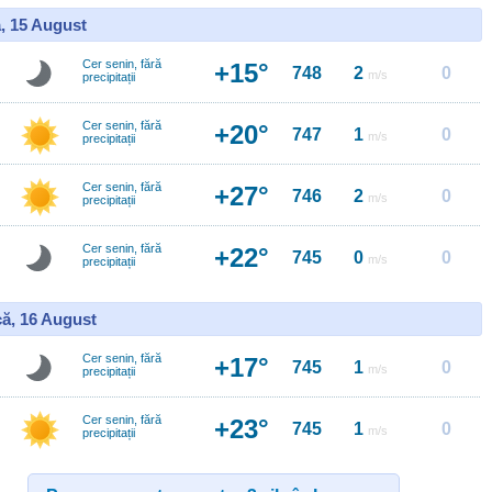
, 15 August
Cer senin, fără
+15°
748
2
0
m/s
precipitații
Cer senin, fără
+20°
747
1
0
m/s
precipitații
Cer senin, fără
+27°
746
2
0
m/s
precipitații
Cer senin, fără
+22°
745
0
0
m/s
precipitații
ă, 16 August
Cer senin, fără
+17°
745
1
0
m/s
precipitații
Cer senin, fără
+23°
745
1
0
m/s
precipitații