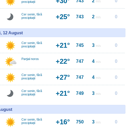
+30°
743
2
0
m/s
precipitații
Cer senin, fără
+25°
743
2
0
m/s
precipitații
i, 12 August
Cer senin, fără
+21°
745
3
0
m/s
precipitații
Parţial noros
+22°
747
4
0
m/s
Cer senin, fără
+27°
747
4
0
m/s
precipitații
Cer senin, fără
+21°
749
3
0
m/s
precipitații
 August
Cer senin, fără
+16°
750
3
0
m/s
precipitații