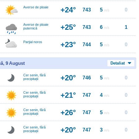
Averse de ploaie
+24°
743
5
0
m/s
Averse de ploaie
+25°
743
6
1
m/s
puternică
Parţial noros
+23°
744
5
0
m/s
ă, 9 August
Detaliat
Cer senin, fără
+20°
746
5
0
m/s
precipitații
Cer senin, fără
+21°
747
4
0
m/s
precipitații
Cer senin, fără
+26°
747
5
0
m/s
precipitații
Cer senin, fără
+20°
747
3
0
m/s
precipitații