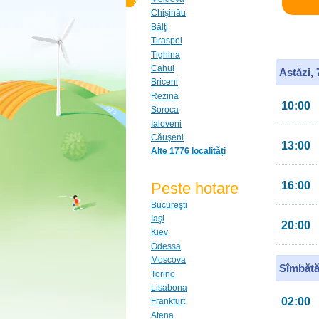
Chişinău
Bălţi
Tiraspol
Tighina
Cahul
Astăzi,
Briceni
Rezina
10:00
Soroca
Ialoveni
Căuşeni
13:00
Alte 1776 localități
Peste hotare
16:00
Bucureşti
Iaşi
20:00
Kiev
Odessa
Moscova
Sîmbătă
Torino
Lisabona
02:00
Frankfurt
Atena