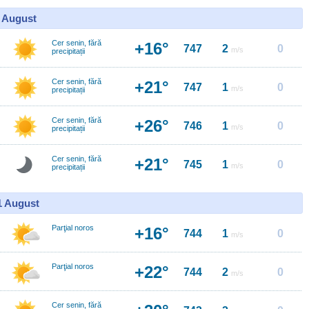
0 August
Cer senin, fără
+16°
747
2
0
m/s
precipitații
Cer senin, fără
+21°
747
1
0
m/s
precipitații
Cer senin, fără
+26°
746
1
0
m/s
precipitații
Cer senin, fără
+21°
745
1
0
m/s
precipitații
11 August
Parţial noros
+16°
744
1
0
m/s
Parţial noros
+22°
744
2
0
m/s
Cer senin, fără