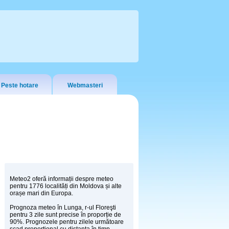
Peste hotare
Webmasteri
Meteo2 oferă informații despre meteo
pentru 1776 localități din Moldova și alte
orașe mari din Europa.
Prognoza meteo în Lunga, r-ul Floreşti
pentru 3 zile sunt precise în proporție de
90%. Prognozele pentru zilele următoare