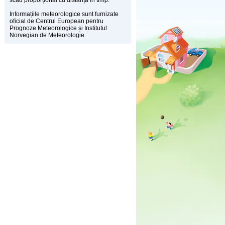
scad proporțional cu distanța în timp.
Informațiile meteorologice sunt furnizate
oficial de Centrul European pentru
Prognoze Meteorologice și Institutul
Norvegian de Meteorologie.